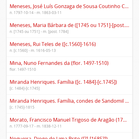
Meneses, José Luís Gonzaga de Sousa Coutinho Castelo Branco e (1797-1863)
n. 1797-10-14 - m. 1863-03-11
Meneses, Maria Bárbara de ([1745 ou 1751]-[post. 1784])
n. [1745 ou 1751] - m. [post. 1784]
Meneses, Rui Teles de ([c.1560]-1616)
n. [c.1560] - m. 1616-05-13
Mina, Nuno Fernandes da (flor. 1497-1510)
flor. 1497-1510
Miranda Henriques. Família ([c. 1484]-[c.1745])
[c. 1484]-[c.1745]
Miranda Henriques. Família, condes de Sandomil ([c. 1745]-1815)
[c. 1745]-1815
Morato, Francisco Manuel Trigoso de Aragão (1777-1838)
n. 1777-09-17 - m. 1838-12-11
Nogueira, Diogo de Lima Brito ([?]-[1685?])