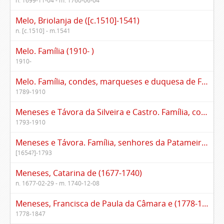
n. 1699-11-04 - m. 1760-06-04
Melo, Briolanja de ([c.1510]-1541)
n. [c.1510] - m.1541
Melo. Família (1910- )
1910-
Melo. Família, condes, marqueses e duquesa de Ficalho (1789-1910)
1789-1910
Meneses e Távora da Silveira e Castro. Família, condes de Caparica e marqueses de Valada (1793-1910)
1793-1910
Meneses e Távora. Família, senhores da Patameira ([1654?]-1793)
[1654?]-1793
Meneses, Catarina de (1677-1740)
n. 1677-02-29 - m. 1740-12-08
Meneses, Francisca de Paula da Câmara e (1778-1847)
1778-1847