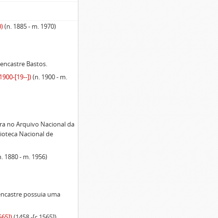
0)
(n. 1885 - m. 1970)
encastre Bastos.
900-[19--])
(n. 1900 - m.
ra no Arquivo Nacional da
ioteca Nacional de
n. 1880 - m. 1956)
encastre possuia uma
565])
(1458 -[c.1565])