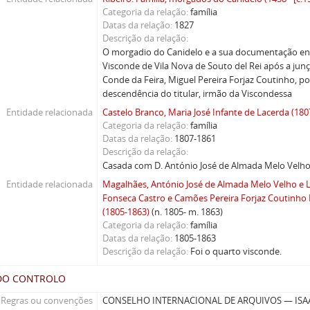
Categoria da relação
família
Datas da relação
1827
Descrição da relação
O morgadio do Canidelo e a sua documentação en
Visconde de Vila Nova de Souto del Rei após a jun
Conde da Feira, Miguel Pereira Forjaz Coutinho, 
descendência do titular, irmão da Viscondessa
Entidade relacionada
Castelo Branco, Maria José Infante de Lacerda (180
Categoria da relação
família
Datas da relação
1807-1861
Descrição da relação
Casada com D. António José de Almada Melo Velho
Entidade relacionada
Magalhães, António José de Almada Melo Velho e 
Fonseca Castro e Camões Pereira Forjaz Coutinho
(1805-1863)
(n. 1805- m. 1863)
Categoria da relação
família
Datas da relação
1805-1863
Descrição da relação
Foi o quarto visconde.
DO CONTROLO
Regras ou convenções
CONSELHO INTERNACIONAL DE ARQUIVOS — ISAA