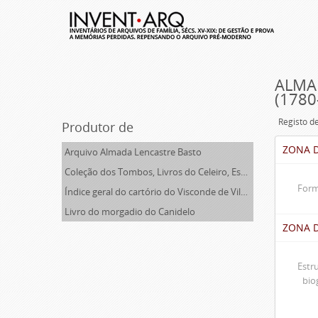
ALMAD
(1780-
Registo d
Produtor de
ZONA D
Arquivo Almada Lencastre Basto
Coleção dos Tombos, Livros do Celeiro, Escrituras, Documentos e títulos pertencentes ao Morgado de Freiriz e de Penegate
Form
Índice geral do cartório do Visconde de Vila Nova do Souto d'El-Rei
Livro do morgadio do Canidelo
ZONA 
Estr
bio