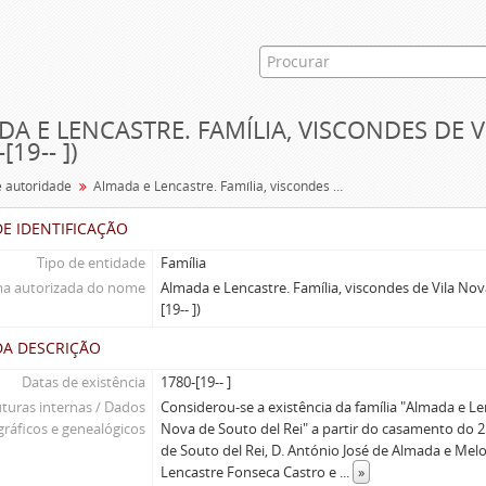
A E LENCASTRE. FAMÍLIA, VISCONDES DE V
[19-- ])
e autoridade
Almada e Lencastre. Família, viscondes de Vila Nova de Souto del Rei (1780-[19-- ])
E IDENTIFICAÇÃO
Tipo de entidade
Família
a autorizada do nome
Almada e Lencastre. Família, viscondes de Vila Nov
[19-- ])
DA DESCRIÇÃO
Datas de existência
1780-[19-- ]
uturas internas / Dados
Considerou-se a existência da família "Almada e Le
gráficos e genealógicos
Nova de Souto del Rei" a partir do casamento do 2
de Souto del Rei, D. António José de Almada e Mel
Lencastre Fonseca Castro e
...
»