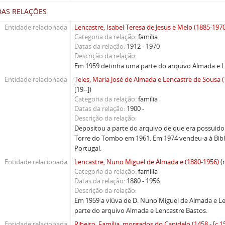
DAS RELAÇÕES
Entidade relacionada
Lencastre, Isabel Teresa de Jesus e Melo (1885-197
Categoria da relação
família
Datas da relação
1912 - 1970
Descrição da relação
Em 1959 detinha uma parte do arquivo Almada e L
Entidade relacionada
Teles, Maria José de Almada e Lencastre de Sousa (1
[19--])
Categoria da relação
família
Datas da relação
1900 -
Descrição da relação
Depositou a parte do arquivo de que era possuido
Torre do Tombo em 1961. Em 1974 vendeu-a à Bibl
Portugal.
Entidade relacionada
Lencastre, Nuno Miguel de Almada e (1880-1956)
(
Categoria da relação
família
Datas da relação
1880 - 1956
Descrição da relação
Em 1959 a viúva de D. Nuno Miguel de Almada e L
parte do arquivo Almada e Lencastre Bastos.
Entidade relacionada
Ribeiro. Família, morgados do Canidelo (1458 - [c.1