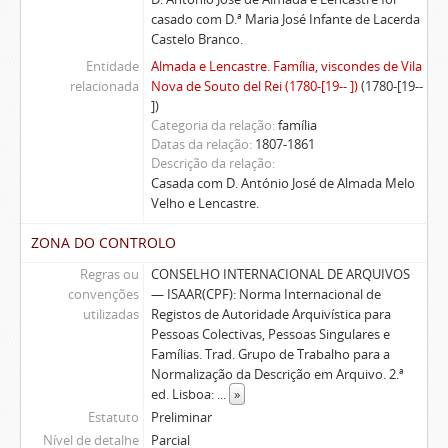
casado com D.ª Maria José Infante de Lacerda
Castelo Branco.
Entidade
Almada e Lencastre. Família, viscondes de Vila
relacionada
Nova de Souto del Rei (1780-[19-- ])
(1780-[19--
])
Categoria da relação
família
Datas da relação
1807-1861
Descrição da relação
Casada com D. António José de Almada Melo
Velho e Lencastre.
ZONA DO CONTROLO
Regras ou
CONSELHO INTERNACIONAL DE ARQUIVOS
convenções
— ISAAR(CPF): Norma Internacional de
utilizadas
Registos de Autoridade Arquivística para
Pessoas Colectivas, Pessoas Singulares e
Famílias. Trad. Grupo de Trabalho para a
Normalização da Descrição em Arquivo. 2.ª
ed. Lisboa:
...
»
Estatuto
Preliminar
Nível de detalhe
Parcial