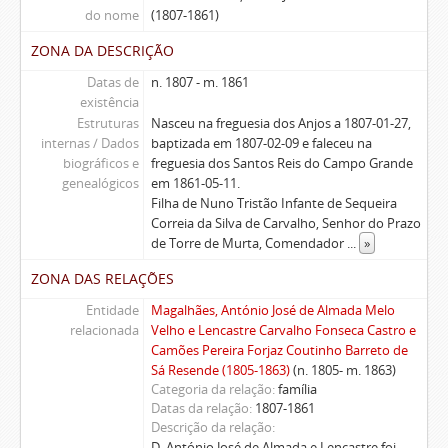
do nome
(1807-1861)
ZONA DA DESCRIÇÃO
Datas de
n. 1807 - m. 1861
existência
Estruturas
Nasceu na freguesia dos Anjos a 1807-01-27,
internas / Dados
baptizada em 1807-02-09 e faleceu na
biográficos e
freguesia dos Santos Reis do Campo Grande
genealógicos
em 1861-05-11.
Filha de Nuno Tristão Infante de Sequeira
Correia da Silva de Carvalho, Senhor do Prazo
de Torre de Murta, Comendador
...
»
ZONA DAS RELAÇÕES
Entidade
Magalhães, António José de Almada Melo
relacionada
Velho e Lencastre Carvalho Fonseca Castro e
Camões Pereira Forjaz Coutinho Barreto de
Sá Resende (1805-1863)
(n. 1805- m. 1863)
Categoria da relação
família
Datas da relação
1807-1861
Descrição da relação
D. António José de Almada e Lencastre foi