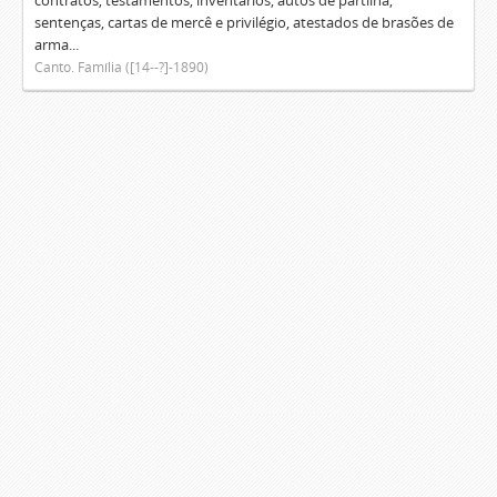
contratos, testamentos, inventários, autos de partilha,
sentenças, cartas de mercê e privilégio, atestados de brasões de
arma...
Canto. Família ([14--?]-1890)