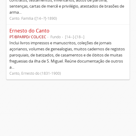
contratos, testamentos, inventários, autos de partilha,
sentenças, cartas de mercê e privilégio, atestados de brasões de
arma...
Canto. Família ([14--?]-1890)
Ernesto do Canto
PT/BPARPD/ COL/CEC
Fundo
[14--]-[18--]
Inclui livros impressos e manuscritos, coleções de jornais
açorianos, volumes de genealogias, muitos cadernos de registos
paroquiais, de batizados, de casamentos e de óbitos de muitas
freguesias da ilha de S. Miguel. Reúne documentação de outros
a...
Canto, Ernesto do (1831-1900)