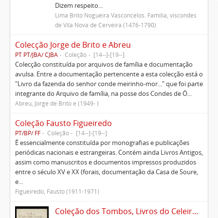
Dizem respeito...
Lima Brito Nogueira Vasconcelos. Família, viscondes
de Vila Nova de Cerveira (1476-1790)
Colecção Jorge de Brito e Abreu
PT PT/JBA/ CJBA
Coleção
[14--]-[19--]
Colecção constituída por arquivos de família e documentação
avulsa. Entre a documentação pertencente a esta colecção está o
"Livro da fazenda do senhor conde meirinho-mor..." que foi parte
integrante do Arquivo de família, na posse dos Condes de Ó...
Abreu, Jorge de Brito e (1949- )
Coleção Fausto Figueiredo
PT/BP/ FF
Coleção
[14--]-[19--]
É essencialmente constituída por monografias e publicações
periódicas nacionais e estrangeiras. Contém ainda Livros Antigos,
assim como manuscritos e documentos impressos produzidos
entre o século XV e XX (forais, documentação da Casa de Soure,
e...
Figueiredo, Fausto (1911-1971)
Coleção dos Tombos, Livros do Celeiro, Escrituras, Documentos e títulos pertencentes ao Morgado de Freiriz e de Penegate