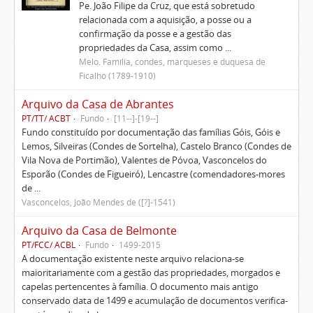
Pe. João Filipe da Cruz, que está sobretudo
relacionada com a aquisição, a posse ou a
confirmação da posse e a gestão das
propriedades da Casa, assim como ...
Melo. Família, condes, marqueses e duquesa de
Ficalho (1789-1910)
Arquivo da Casa de Abrantes
PT/TT/ ACBT
Fundo
[11--]-[19--]
Fundo constituído por documentação das famílias Góis, Góis e
Lemos, Silveiras (Condes de Sortelha), Castelo Branco (Condes de
Vila Nova de Portimão), Valentes de Póvoa, Vasconcelos do
Esporão (Condes de Figueiró), Lencastre (comendadores-mores
de ...
Vasconcelos, João Mendes de ([?]-1541)
Arquivo da Casa de Belmonte
PT/FCC/ ACBL
Fundo
1499-2015
A documentação existente neste arquivo relaciona-se
maioritariamente com a gestão das propriedades, morgados e
capelas pertencentes à família. O documento mais antigo
conservado data de 1499 e acumulação de documentos verifica-