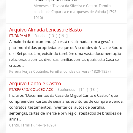
Meneses e Távora da Silveira e Castro. Família,
condes de Caparica e marqueses de Valada (1793-
1910)
Arquivo Almada Lencastre Basto
PT/BNP/ ALB
Fundo
[13--]-[19--]
A maioria da documentação está relacionada com a gestão
patrimonial das propriedades que os Viscondes de Vila de Souto
d'El-Rei possuíam, existindo também uma vasta documentação
relacionada com as diversas famílias com as quais esta Casa se
cruzou...
Pereira Forjaz Coutinho. Família, condes da Feira (1820-1827)
Arquivo Canto e Castro
PT/BPARPD/ COL/CEC-ACC
Subfundos
[14--]-[18--]
Inclui os “Documentos da Casa de Miguel Canto e Castro” que
compreendem cartas de sesmaria, escrituras de compra e venda,
contratos, testamentos, inventários, autos de partilha,
sentenças, cartas de mercê e privilégio, atestados de brasões de
arma...
Canto. Família ([14--?]-1890)