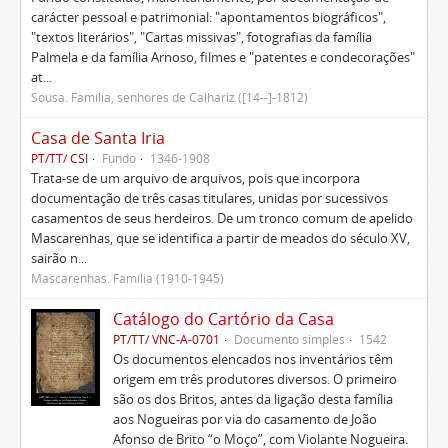
carácter pessoal e patrimonial: "apontamentos biográficos",
"textos literários", "Cartas missivas", fotografias da família
Palmela e da família Arnoso, filmes e "patentes e condecorações"
at...
Sousa. Família, senhores de Calhariz ([14--]-1812)
Casa de Santa Iria
PT/TT/ CSI
Fundo
1346-1908
Trata-se de um arquivo de arquivos, pois que incorpora
documentação de três casas titulares, unidas por sucessivos
casamentos de seus herdeiros. De um tronco comum de apelido
Mascarenhas, que se identifica a partir de meados do século XV,
sairão n...
Mascarenhas. Família (1910-1945)
Catálogo do Cartório da Casa
PT/TT/ VNC-A-0701
Documento simples
1542
Os documentos elencados nos inventários têm
origem em três produtores diversos. O primeiro
são os dos Britos, antes da ligação desta família
aos Nogueiras por via do casamento de João
Afonso de Brito “o Moço”, com Violante Nogueira.