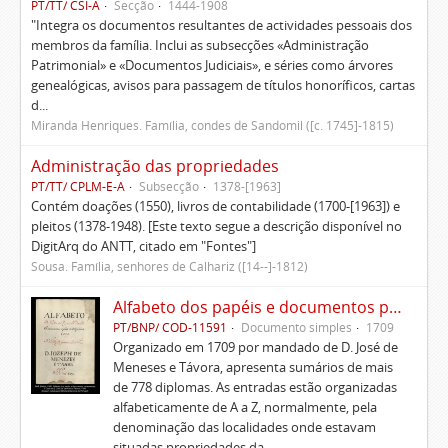
PT/TT/ CSI-A
Secção
1444-1908
"Integra os documentos resultantes de actividades pessoais dos
membros da família. Inclui as subsecções «Administração
Patrimonial» e «Documentos Judiciais», e séries como árvores
genealógicas, avisos para passagem de títulos honoríficos, cartas
d...
Miranda Henriques. Família, condes de Sandomil ([c. 1745]-1815)
Administração das propriedades
PT/TT/ CPLM-E-A
Subsecção
1378-[1963]
Contém doações (1550), livros de contabilidade (1700-[1963]) e
pleitos (1378-1948). [Este texto segue a descrição disponível no
DigitArq do ANTT, citado em "Fontes"]
Sousa. Família, senhores de Calhariz ([14--]-1812)
Alfabeto dos papéis e documentos pertencentes à Casa de D. José de Meneses e Távora
PT/BNP/ COD-11591
Documento simples
1709
Organizado em 1709 por mandado de D. José de
Meneses e Távora, apresenta sumários de mais
de 778 diplomas. As entradas estão organizadas
alfabeticamente de A a Z, normalmente, pela
denominação das localidades onde estavam
situadas propriedades da ...