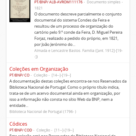
PT/BNP/ ALB-AVROM111176
Documento simples
1821
O documento descreve parcialmente o conjunto
documental do sistema Condes da Feira e
resultou de um processo de organização do
cartório pelo 9.º conde da Feira, D. Miguel Pereira
Forjaz, realizado a pedido do próprio, em 1821,
por João Jerónimo do...
Almada e Lencastre Bastos. Família ([ant. 1912]-[19-
-])
Coleções em Organização
PT/BNP/ CO
Coleção
[14--]-[19--]
A documentação destas coleções encontra-se nos Reservados da
Biblioteca Nacional de Portugal. Como o próprio título indica,
trata-se de um acervo documental ainda em organização, por
isso a informação não consta no sítio Web da BNP, nem a
entidade...
Biblioteca Nacional de Portugal (1796- )
Códices
PT/BNP/ COD
Coleção
[11--]-[19--]