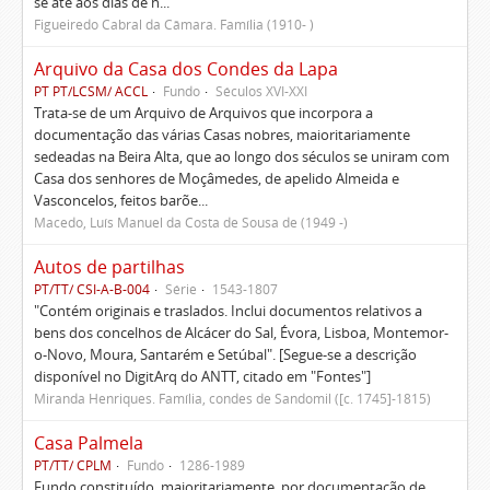
se até aos dias de h...
Figueiredo Cabral da Câmara. Família (1910- )
Arquivo da Casa dos Condes da Lapa
PT PT/LCSM/ ACCL
Fundo
Séculos XVI-XXI
Trata-se de um Arquivo de Arquivos que incorpora a
documentação das várias Casas nobres, maioritariamente
sedeadas na Beira Alta, que ao longo dos séculos se uniram com
Casa dos senhores de Moçâmedes, de apelido Almeida e
Vasconcelos, feitos barõe...
Macedo, Luís Manuel da Costa de Sousa de (1949 -)
Autos de partilhas
PT/TT/ CSI-A-B-004
Série
1543-1807
"Contém originais e traslados. Inclui documentos relativos a
bens dos concelhos de Alcácer do Sal, Évora, Lisboa, Montemor-
o-Novo, Moura, Santarém e Setúbal". [Segue-se a descrição
disponível no DigitArq do ANTT, citado em "Fontes"]
Miranda Henriques. Família, condes de Sandomil ([c. 1745]-1815)
Casa Palmela
PT/TT/ CPLM
Fundo
1286-1989
Fundo constituído, maioritariamente, por documentação de