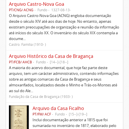
Arquivo Castro-Nova Goa
PT/CNG/ ACNG
Fundo
1327-08-13-
O Arquivo Castro-Nova Goa (ACNG) engloba documentação
desde o século XIV até aos dias de hoje. No entanto, apenas
existiram preocupações de organização e reunião da informação
até inícios do século XX. O inventário do século XIX contempla a
docume...
Castro. Família (1910- )
Arquivo Histórico da Casa de Bragança
PT/FCB/ AHCB
Fundo
[14--]-[18--]
A maioria do acervo documental, que hoje faz parte deste
arquivo, tem um carácter administrativo, contendo informações
sobre as antigas comarcas da Casa de Bragança e seus
almoxarifados, localizados desde o Minho e Trás-os-Montes até
ao sul do Ale...
Fundação da Casa de Bragança (1933- )
Arquivo da Casa Ficalho
PT/FM/ ACF
Fundo
[15--]-[19--]
Inclui documentação anterior a 1815 que foi
sumariada no inventário de 1817, elaborado pelo