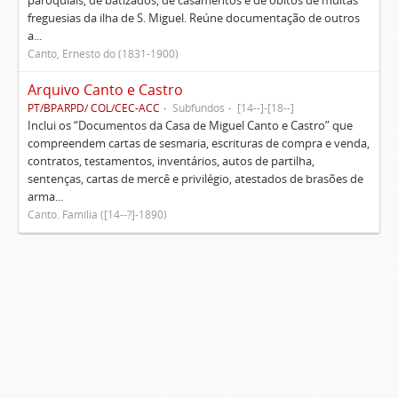
paroquiais, de batizados, de casamentos e de óbitos de muitas
freguesias da ilha de S. Miguel. Reúne documentação de outros
a...
Canto, Ernesto do (1831-1900)
Arquivo Canto e Castro
PT/BPARPD/ COL/CEC-ACC
Subfundos
[14--]-[18--]
Inclui os “Documentos da Casa de Miguel Canto e Castro” que
compreendem cartas de sesmaria, escrituras de compra e venda,
contratos, testamentos, inventários, autos de partilha,
sentenças, cartas de mercê e privilégio, atestados de brasões de
arma...
Canto. Família ([14--?]-1890)