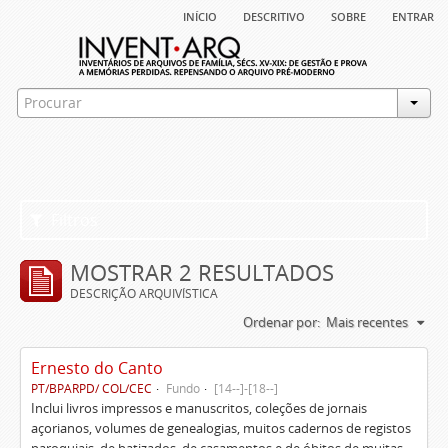
início
descritivo
sobre
entrar
Filtros
MOSTRAR 2 RESULTADOS
DESCRIÇÃO ARQUIVÍSTICA
Ordenar por:
Mais recentes
Ernesto do Canto
PT/BPARPD/ COL/CEC
Fundo
[14--]-[18--]
Inclui livros impressos e manuscritos, coleções de jornais
açorianos, volumes de genealogias, muitos cadernos de registos