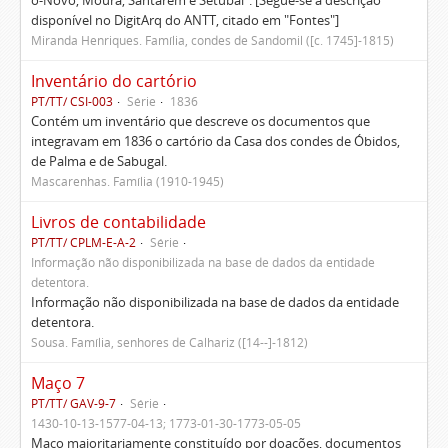
o-Novo, Moura, Santarém e Setúbal". [Segue-se a descrição
disponível no DigitArq do ANTT, citado em "Fontes"]
Miranda Henriques. Família, condes de Sandomil ([c. 1745]-1815)
Inventário do cartório
PT/TT/ CSI-003
Série
1836
Contém um inventário que descreve os documentos que
integravam em 1836 o cartório da Casa dos condes de Óbidos,
de Palma e de Sabugal.
Mascarenhas. Família (1910-1945)
Livros de contabilidade
PT/TT/ CPLM-E-A-2
Série
Informação não disponibilizada na base de dados da entidade
detentora.
Informação não disponibilizada na base de dados da entidade
detentora.
Sousa. Família, senhores de Calhariz ([14--]-1812)
Maço 7
PT/TT/ GAV-9-7
Série
1430-10-13-1577-04-13; 1773-01-30-1773-05-05
Maço maioritariamente constituído por doações, documentos