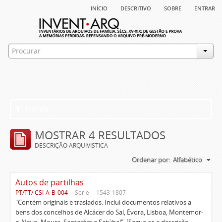
início
descritivo
sobre
entrar
Filtros
MOSTRAR 4 RESULTADOS
DESCRIÇÃO ARQUIVÍSTICA
Ordenar por:
Alfabético
Autos de partilhas
PT/TT/ CSI-A-B-004
Série
1543-1807
"Contém originais e traslados. Inclui documentos relativos a
bens dos concelhos de Alcácer do Sal, Évora, Lisboa, Montemor-