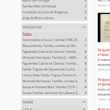
Banco de Portugal
2
ANTT, ci
Sousa. Fa
Família Melo (de Serpa)
2
Fundação da Casa de Bragança
2
Jorge de Brito e Abreu
2
produtor
Todos
Vasconcelos e Sousa. Família (1946-2006)
7
Mascarenhas. Família, condes de Óbidos, Palma e Sabugal (1669-1910)
7
Arquiv
Figueiredo Cabral da Câmara. Família (1910- )
6
PT/BNP/
Miranda Henriques. Família ([c. 1484]-[c.1745])
6
A maiori
Figueiredo Cabral da Câmara. Família (1726-1805)
6
existind
Falcão Trigoso de Siqueira da Cunha. Família (1928- )
5
Pereira 
Lima e Melo Falcão Trigoso Pereira Homem de Magalhães. Família (1834-1910)
5
Arquiv
Miranda Henriques. Família, condes de Sandomil ([c. 1745]-1815)
5
PT/BPAR
Sousa e Holstein Beck. Família (1910- )
4
Inclui o
Sousa. Família, senhores de Calhariz ([14--]-1812)
4
testamen
Canto. Fa
nome
local
Arqui