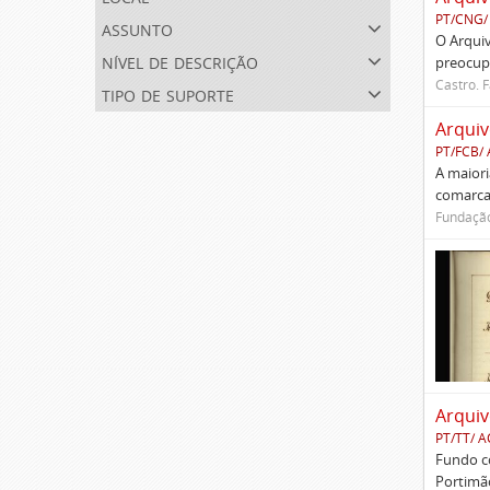
PT/CNG/
assunto
O Arqui
nível de descrição
preocupa
Castro. F
tipo de suporte
Arquiv
PT/FCB/
A maiori
comarcas
Fundação
Arquiv
PT/TT/ 
Fundo co
Portimão