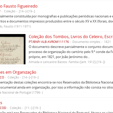
o Fausto Figueiredo
F
Coleção
[14--]-[19--]
ialmente constituída por monografias e publicações periódicas nacionais e
tos e documentos impressos produzidos entre o século XV e XX (forais, do
do, Fausto (1911-1971)
PT/BNP/ ALB-AVROM111176
Documento simples
1821
O documento descreve parcialmente o conjunto documen
processo de organização do cartório pelo 9.º conde da Fei
próprio, em 1821, por João Jerónimo do...
Almada e Lencastre Bastos. Família ([ant. 1912]-[19--])
ões em Organização
 CO
Coleção
[14--]-[19--]
ntação destas coleções encontra-se nos Reservados da Biblioteca Nacional 
ocumental ainda em organização, por isso a informação não consta no síti
a Nacional de Portugal (1796- )
es
 COD
Coleção
[11--]-[19--]
eção está nos Reservados da Biblioteca Nacional de Portugal. Abarca os vár