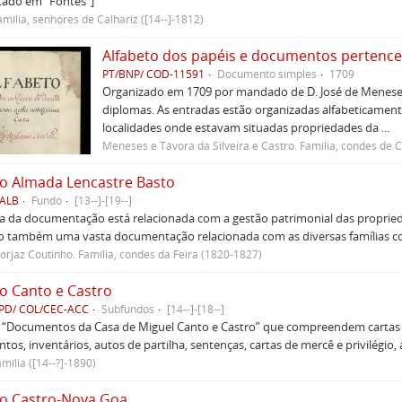
tado em "Fontes"]
mília, senhores de Calhariz ([14--]-1812)
PT/BNP/ COD-11591
Documento simples
1709
Organizado em 1709 por mandado de D. José de Meneses
diplomas. As entradas estão organizadas alfabeticamen
localidades onde estavam situadas propriedades da ...
Meneses e Távora da Silveira e Castro. Família, condes de
o Almada Lencastre Basto
 ALB
Fundo
[13--]-[19--]
a da documentação está relacionada com a gestão patrimonial das propried
o também uma vasta documentação relacionada com as diversas famílias com
Forjaz Coutinho. Família, condes da Feira (1820-1827)
o Canto e Castro
PD/ COL/CEC-ACC
Subfundos
[14--]-[18--]
s “Documentos da Casa de Miguel Canto e Castro” que compreendem cartas d
tos, inventários, autos de partilha, sentenças, cartas de mercê e privilégio,
mília ([14--?]-1890)
vo Castro-Nova Goa