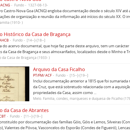
 ACNG
Fundo
1327-08-13-
vo Castro-Nova Goa (ACNG) engloba documentação desde o século XIV até ao
ções de organização e reunião da informação até inícios do século XX. O i
amília (1910- )
o Histórico da Casa de Bragança
 AHCB
Fundo
[14--]-[18--]
a do acervo documental, que hoje faz parte deste arquivo, tem um carácter
 da Casa de Bragança e seus almoxarifados, localizados desde o Minho e Trá
 da Casa de Bragança (1933- )
Arquivo da Casa Ficalho
PT/FM/ ACF
Fundo
[15--]-[19--]
Inclui documentação anterior a 1815 que foi sumariada n
da Cruz, que está sobretudo relacionada com a aquisiçã
propriedades da Casa, assim como ...
Melo. Família, condes, marqueses e duquesa de Ficalho (17
o da Casa de Abrantes
ACBT
Fundo
[11--]-[19--]
nstituído por documentação das famílias Góis, Góis e Lemos, Silveiras (Con
), Valentes de Póvoa, Vasconcelos do Esporão (Condes de Figueiró), Lenca