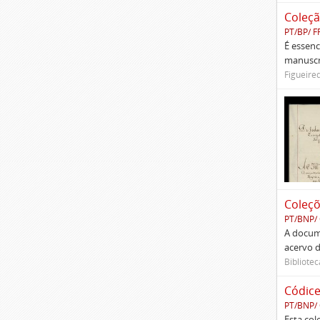
Coleçã
PT/BP/ F
É essenc
manuscri
Figueire
Coleç
PT/BNP/
A docume
acervo d
Bibliotec
Códic
PT/BNP/
Esta col