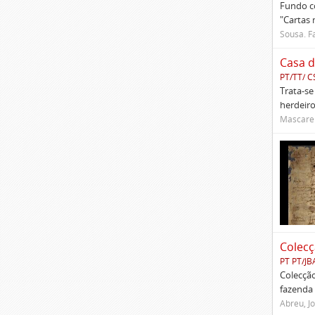
Fundo co
"Cartas 
Sousa. Fa
Casa d
PT/TT/ C
Trata-se
herdeiro
Mascaren
Colecç
PT PT/JB
Colecção
fazenda 
Abreu, Jo