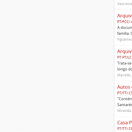
Vasconce
Arquiv
PT/FCC/
A docume
família.
Figueire
Arquiv
PT PT/L
Trata-se
longo do
Macedo, 
Autos 
PT/TT/ C
"Contém 
Santarém
Miranda 
Casa P
PT/TT/ 