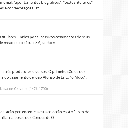
onial: "apontamentos biográficos", "textos literários",
tes e condecorações" at...
 titulares, unidas por sucessivos casamentos de seus
e meados do século XV, sairão n...
 três produtores diversos. O primeiro são os dos
 via do casamento de João Afonso de Brito “o Moço”,
a Nova de Cerveira (1476-1790)
entação pertencente a esta colecção está o "Livro da
ília, na posse dos Condes de Ó...