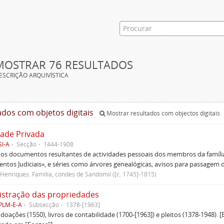
MOSTRAR 76 RESULTADOS
ESCRIÇÃO ARQUIVÍSTICA
ados com objetos digitais
Mostrar resultados com objectos digitais
dade Privada
SI-A
Secção
1444-1908
 os documentos resultantes de actividades pessoais dos membros da família
tos Judiciais», e séries como árvores genealógicas, avisos para passagem de 
Henriques. Família, condes de Sandomil ([c. 1745]-1815)
stração das propriedades
CPLM-E-A
Subsecção
1378-[1963]
oações (1550), livros de contabilidade (1700-[1963]) e pleitos (1378-1948). [