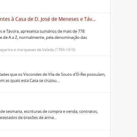
Alfabeto dos papéis e documentos pertencentes à Casa de D. José de Meneses e Távora
 e Távora, apresenta sumários de mais de 778
te de A a Z, normalmente, pela denominação das
 Caparica e marqueses de Valada (1793-1910)
ades que os Viscondes de Vila de Souto d'El-Rei possuíam,
 as quais esta Casa se cruzou...
e sesmaria, escrituras de compra e venda, contratos,
 atestados de brasões de arma...