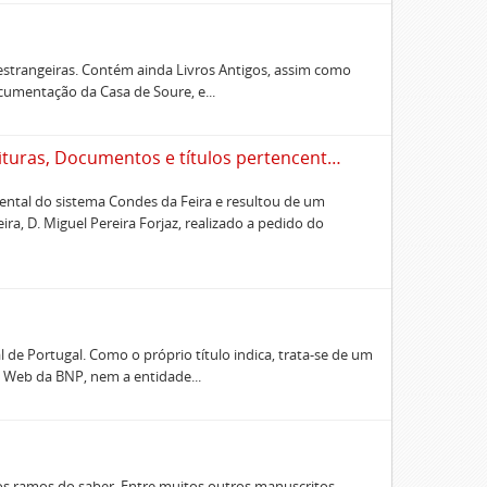
 estrangeiras. Contém ainda Livros Antigos, assim como
cumentação da Casa de Soure, e...
Coleção dos Tombos, Livros do Celeiro, Escrituras, Documentos e títulos pertencentes ao Morgado de Freiriz e de Penegate
tal do sistema Condes da Feira e resultou de um
ra, D. Miguel Pereira Forjaz, realizado a pedido do
de Portugal. Como o próprio título indica, trata-se de um
o Web da BNP, nem a entidade...
ios ramos do saber. Entre muitos outros manuscritos