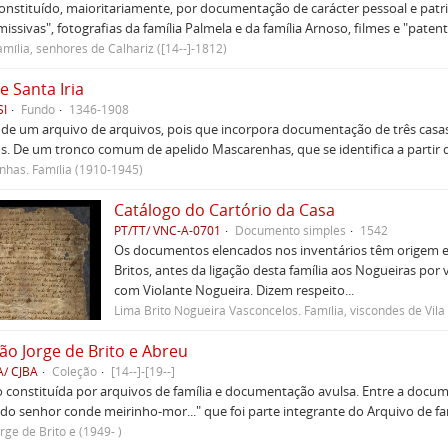
nstituído, maioritariamente, por documentação de carácter pessoal e patrim
missivas", fotografias da família Palmela e da família Arnoso, filmes e "paten
mília, senhores de Calhariz ([14--]-1812)
e Santa Iria
SI
Fundo
1346-1908
 de um arquivo de arquivos, pois que incorpora documentação de três casas
s. De um tronco comum de apelido Mascarenhas, que se identifica a partir d
has. Família (1910-1945)
Catálogo do Cartório da Casa
PT/TT/ VNC-A-0701
Documento simples
1542
Os documentos elencados nos inventários têm origem em
Britos, antes da ligação desta família aos Nogueiras por
com Violante Nogueira. Dizem respeito...
Lima Brito Nogueira Vasconcelos. Família, viscondes de Vil
ão Jorge de Brito e Abreu
A/ CJBA
Coleção
[14--]-[19--]
 constituída por arquivos de família e documentação avulsa. Entre a docum
do senhor conde meirinho-mor..." que foi parte integrante do Arquivo de fam
rge de Brito e (1949- )