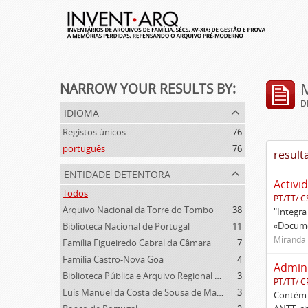
NARROW YOUR RESULTS BY:
D
idioma
Registos únicos
76
português
76
result
entidade detentora
Activi
Todos
PT/TT/ C
Arquivo Nacional da Torre do Tombo
38
"Integra
«Documen
Biblioteca Nacional de Portugal
11
Miranda 
Família Figueiredo Cabral da Câmara
7
Família Castro-Nova Goa
4
Admini
Biblioteca Pública e Arquivo Regional de Ponta Delgada
3
PT/TT/ 
Luís Manuel da Costa de Sousa de Macedo
3
Contém d