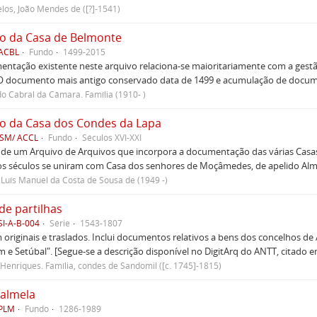
los, João Mendes de ([?]-1541)
o da Casa de Belmonte
 ACBL
Fundo
1499-2015
ntação existente neste arquivo relaciona-se maioritariamente com a gest
 O documento mais antigo conservado data de 1499 e acumulação de document
do Cabral da Câmara. Família (1910- )
o da Casa dos Condes da Lapa
CSM/ ACCL
Fundo
Séculos XVI-XXI
 de um Arquivo de Arquivos que incorpora a documentação das várias Casas
s séculos se uniram com Casa dos senhores de Moçâmedes, de apelido Almei
Luís Manuel da Costa de Sousa de (1949 -)
de partilhas
SI-A-B-004
Série
1543-1807
originais e traslados. Inclui documentos relativos a bens dos concelhos de
 e Setúbal". [Segue-se a descrição disponível no DigitArq do ANTT, citado e
Henriques. Família, condes de Sandomil ([c. 1745]-1815)
almela
CPLM
Fundo
1286-1989