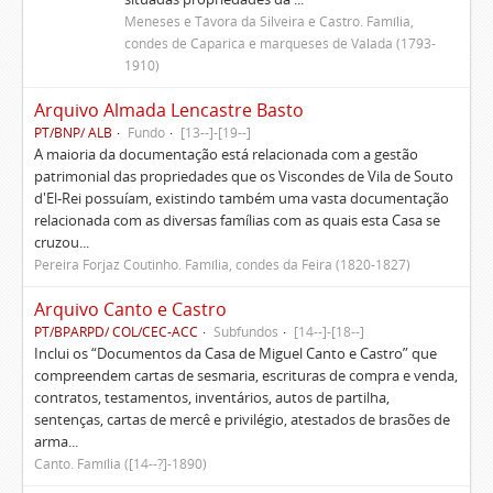
Meneses e Távora da Silveira e Castro. Família,
condes de Caparica e marqueses de Valada (1793-
1910)
Arquivo Almada Lencastre Basto
PT/BNP/ ALB
Fundo
[13--]-[19--]
A maioria da documentação está relacionada com a gestão
patrimonial das propriedades que os Viscondes de Vila de Souto
d'El-Rei possuíam, existindo também uma vasta documentação
relacionada com as diversas famílias com as quais esta Casa se
cruzou...
Pereira Forjaz Coutinho. Família, condes da Feira (1820-1827)
Arquivo Canto e Castro
PT/BPARPD/ COL/CEC-ACC
Subfundos
[14--]-[18--]
Inclui os “Documentos da Casa de Miguel Canto e Castro” que
compreendem cartas de sesmaria, escrituras de compra e venda,
contratos, testamentos, inventários, autos de partilha,
sentenças, cartas de mercê e privilégio, atestados de brasões de
arma...
Canto. Família ([14--?]-1890)