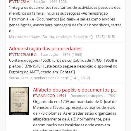
PT/TT/ CSI-A
Secção
1444-1908
"Integra os documentos resultantes de actividades pessoais dos
membros da família. Inclui as subsecções «Administração
Patrimonial» e «Documentos Judiciais», e séries como árvores
genealógicas, avisos para passagem de títulos honoríficos, cartas
d...
Miranda Henriques. Família, condes de Sandomil ([c. 1745]-1815)
Administração das propriedades
PT/TT/ CPLM-E-A
Subsecção
1378-[1963]
Contém doações (1550), livros de contabilidade (1700-[1963]) e
pleitos (1378-1948). [Este texto segue a descrição disponível no
DigitArq do ANTT, citado em "Fontes"]
Sousa. Família, senhores de Calhariz ([14--]-1812)
Alfabeto dos papéis e documentos pertencentes à Casa de D. José de Meneses e Távora
PT/BNP/ COD-11591
Documento simples
1709
Organizado em 1709 por mandado de D. José de
Meneses e Távora, apresenta sumários de mais
de 778 diplomas. As entradas estão organizadas
alfabeticamente de A a Z, normalmente, pela
denominação das localidades onde estavam
situadas propriedades da ...