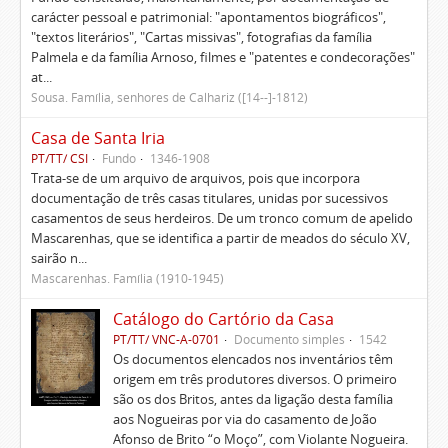
carácter pessoal e patrimonial: "apontamentos biográficos",
"textos literários", "Cartas missivas", fotografias da família
Palmela e da família Arnoso, filmes e "patentes e condecorações"
at...
Sousa. Família, senhores de Calhariz ([14--]-1812)
Casa de Santa Iria
PT/TT/ CSI
Fundo
1346-1908
Trata-se de um arquivo de arquivos, pois que incorpora
documentação de três casas titulares, unidas por sucessivos
casamentos de seus herdeiros. De um tronco comum de apelido
Mascarenhas, que se identifica a partir de meados do século XV,
sairão n...
Mascarenhas. Família (1910-1945)
Catálogo do Cartório da Casa
PT/TT/ VNC-A-0701
Documento simples
1542
Os documentos elencados nos inventários têm
origem em três produtores diversos. O primeiro
são os dos Britos, antes da ligação desta família
aos Nogueiras por via do casamento de João
Afonso de Brito “o Moço”, com Violante Nogueira.