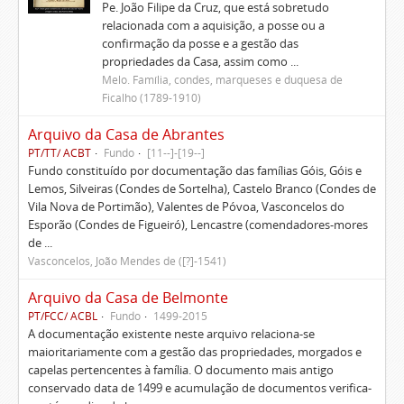
Pe. João Filipe da Cruz, que está sobretudo
relacionada com a aquisição, a posse ou a
confirmação da posse e a gestão das
propriedades da Casa, assim como ...
Melo. Família, condes, marqueses e duquesa de
Ficalho (1789-1910)
Arquivo da Casa de Abrantes
PT/TT/ ACBT
Fundo
[11--]-[19--]
Fundo constituído por documentação das famílias Góis, Góis e
Lemos, Silveiras (Condes de Sortelha), Castelo Branco (Condes de
Vila Nova de Portimão), Valentes de Póvoa, Vasconcelos do
Esporão (Condes de Figueiró), Lencastre (comendadores-mores
de ...
Vasconcelos, João Mendes de ([?]-1541)
Arquivo da Casa de Belmonte
PT/FCC/ ACBL
Fundo
1499-2015
A documentação existente neste arquivo relaciona-se
maioritariamente com a gestão das propriedades, morgados e
capelas pertencentes à família. O documento mais antigo
conservado data de 1499 e acumulação de documentos verifica-