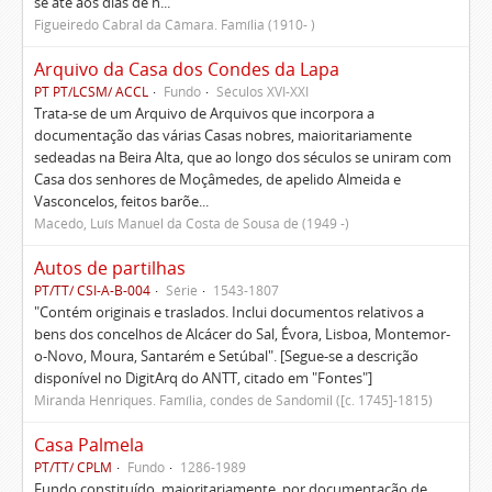
se até aos dias de h...
Figueiredo Cabral da Câmara. Família (1910- )
Arquivo da Casa dos Condes da Lapa
PT PT/LCSM/ ACCL
Fundo
Séculos XVI-XXI
Trata-se de um Arquivo de Arquivos que incorpora a
documentação das várias Casas nobres, maioritariamente
sedeadas na Beira Alta, que ao longo dos séculos se uniram com
Casa dos senhores de Moçâmedes, de apelido Almeida e
Vasconcelos, feitos barõe...
Macedo, Luís Manuel da Costa de Sousa de (1949 -)
Autos de partilhas
PT/TT/ CSI-A-B-004
Série
1543-1807
"Contém originais e traslados. Inclui documentos relativos a
bens dos concelhos de Alcácer do Sal, Évora, Lisboa, Montemor-
o-Novo, Moura, Santarém e Setúbal". [Segue-se a descrição
disponível no DigitArq do ANTT, citado em "Fontes"]
Miranda Henriques. Família, condes de Sandomil ([c. 1745]-1815)
Casa Palmela
PT/TT/ CPLM
Fundo
1286-1989
Fundo constituído, maioritariamente, por documentação de