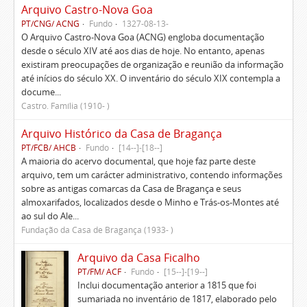
Arquivo Castro-Nova Goa
PT/CNG/ ACNG
Fundo
1327-08-13-
O Arquivo Castro-Nova Goa (ACNG) engloba documentação
desde o século XIV até aos dias de hoje. No entanto, apenas
existiram preocupações de organização e reunião da informação
até inícios do século XX. O inventário do século XIX contempla a
docume...
Castro. Família (1910- )
Arquivo Histórico da Casa de Bragança
PT/FCB/ AHCB
Fundo
[14--]-[18--]
A maioria do acervo documental, que hoje faz parte deste
arquivo, tem um carácter administrativo, contendo informações
sobre as antigas comarcas da Casa de Bragança e seus
almoxarifados, localizados desde o Minho e Trás-os-Montes até
ao sul do Ale...
Fundação da Casa de Bragança (1933- )
Arquivo da Casa Ficalho
PT/FM/ ACF
Fundo
[15--]-[19--]
Inclui documentação anterior a 1815 que foi
sumariada no inventário de 1817, elaborado pelo