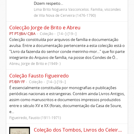
Dizem respeito...
Lima Brito Nogueira Vasconcelos. Família, viscondes
de Vila Nova de Cerveira (1476-1790)
Colecção Jorge de Brito e Abreu
PT PT/JBA/ CJBA
Coleção
[14--]-[19--]
Colecção constituída por arquivos de família e documentação
avulsa. Entre a documentação pertencente a esta colecção está o
"Livro da fazenda do senhor conde meirinho-mor..." que foi parte
integrante do Arquivo de família, na posse dos Condes de Ó...
Abreu, Jorge de Brito e (1949- )
Coleção Fausto Figueiredo
PT/BP/ FF
Coleção
[14--]-[19--]
É essencialmente constituída por monografias e publicações
periódicas nacionais e estrangeiras. Contém ainda Livros Antigos,
assim como manuscritos e documentos impressos produzidos
entre o século XV e XX (forais, documentação da Casa de Soure,
e...
Figueiredo, Fausto (1911-1971)
Coleção dos Tombos, Livros do Celeiro, Escrituras, Documentos e títulos pertencentes ao Morgado de Freiriz e de Penegate