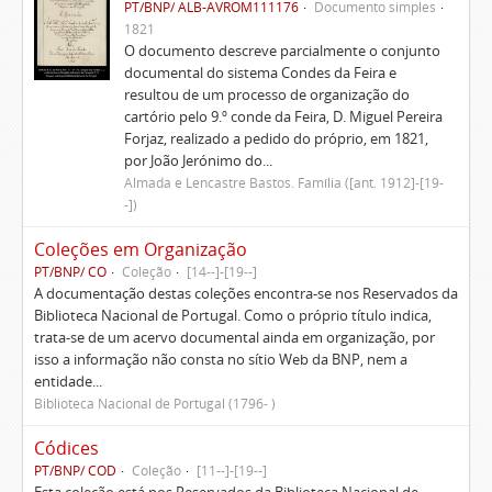
PT/BNP/ ALB-AVROM111176
Documento simples
1821
O documento descreve parcialmente o conjunto
documental do sistema Condes da Feira e
resultou de um processo de organização do
cartório pelo 9.º conde da Feira, D. Miguel Pereira
Forjaz, realizado a pedido do próprio, em 1821,
por João Jerónimo do...
Almada e Lencastre Bastos. Família ([ant. 1912]-[19-
-])
Coleções em Organização
PT/BNP/ CO
Coleção
[14--]-[19--]
A documentação destas coleções encontra-se nos Reservados da
Biblioteca Nacional de Portugal. Como o próprio título indica,
trata-se de um acervo documental ainda em organização, por
isso a informação não consta no sítio Web da BNP, nem a
entidade...
Biblioteca Nacional de Portugal (1796- )
Códices
PT/BNP/ COD
Coleção
[11--]-[19--]