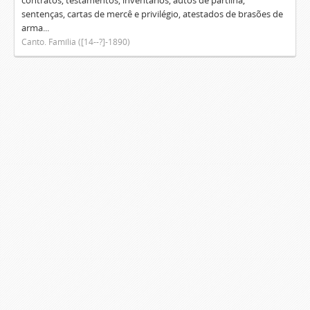
contratos, testamentos, inventários, autos de partilha,
sentenças, cartas de mercê e privilégio, atestados de brasões de
arma...
Canto. Família ([14--?]-1890)