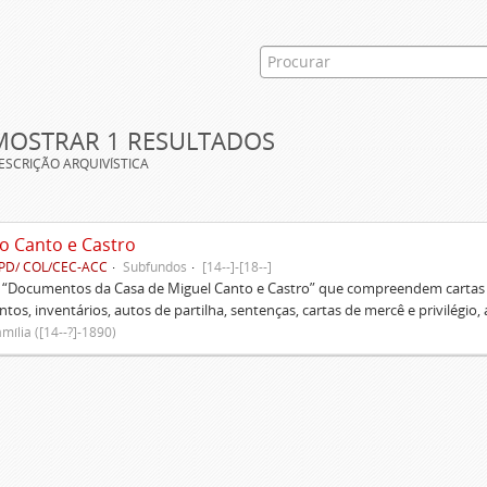
MOSTRAR 1 RESULTADOS
ESCRIÇÃO ARQUIVÍSTICA
o Canto e Castro
PD/ COL/CEC-ACC
Subfundos
[14--]-[18--]
s “Documentos da Casa de Miguel Canto e Castro” que compreendem cartas d
tos, inventários, autos de partilha, sentenças, cartas de mercê e privilégio,
mília ([14--?]-1890)