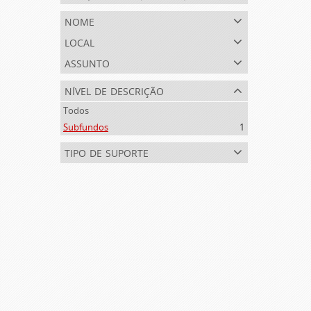
nome
local
assunto
nível de descrição
Todos
Subfundos
1
tipo de suporte