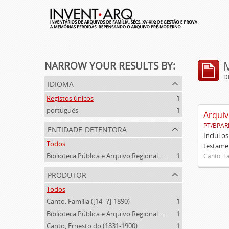
NARROW YOUR RESULTS BY:
D
idioma
Registos únicos
1
português
1
Arquiv
PT/BPAR
entidade detentora
Inclui o
Todos
testamen
Biblioteca Pública e Arquivo Regional de Ponta Delgada
1
Canto. Fa
produtor
Todos
Canto. Família ([14--?]-1890)
1
Biblioteca Pública e Arquivo Regional de Ponta Delgada (1841- )
1
Canto, Ernesto do (1831-1900)
1