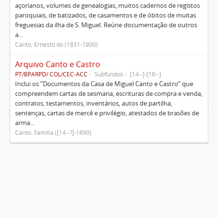
açorianos, volumes de genealogias, muitos cadernos de registos
paroquiais, de batizados, de casamentos e de óbitos de muitas
freguesias da ilha de S. Miguel. Reúne documentação de outros
a...
Canto, Ernesto do (1831-1900)
Arquivo Canto e Castro
PT/BPARPD/ COL/CEC-ACC
Subfundos
[14--]-[18--]
Inclui os “Documentos da Casa de Miguel Canto e Castro” que
compreendem cartas de sesmaria, escrituras de compra e venda,
contratos, testamentos, inventários, autos de partilha,
sentenças, cartas de mercê e privilégio, atestados de brasões de
arma...
Canto. Família ([14--?]-1890)