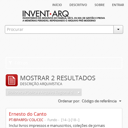
início
descritivo
sobre
entrar
Filtros
MOSTRAR 2 RESULTADOS
DESCRIÇÃO ARQUIVÍSTICA
Biblioteca Pública e Arquivo Regional de Ponta Delgada
Ordenar por:
Código de referência
Ernesto do Canto
PT/BPARPD/ COL/CEC
Fundo
[14--]-[18--]
Inclui livros impressos e manuscritos, coleções de jornais