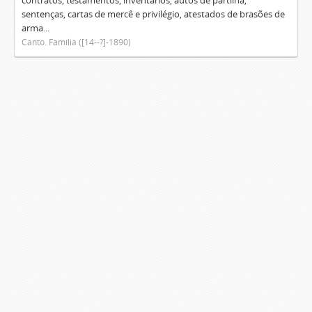
contratos, testamentos, inventários, autos de partilha,
sentenças, cartas de mercê e privilégio, atestados de brasões de
arma...
Canto. Família ([14--?]-1890)