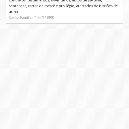
contratos, testamentos, inventários, autos de partilha,
sentenças, cartas de mercê e privilégio, atestados de brasões de
arma...
Canto. Família ([14--?]-1890)