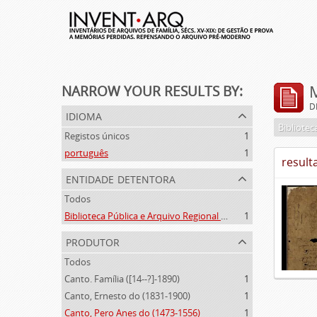
NARROW YOUR RESULTS BY:
D
idioma
Registos únicos
1
português
1
result
entidade detentora
Todos
Biblioteca Pública e Arquivo Regional de Ponta Delgada
1
produtor
Todos
Canto. Família ([14--?]-1890)
1
Canto, Ernesto do (1831-1900)
1
Canto, Pero Anes do (1473-1556)
1