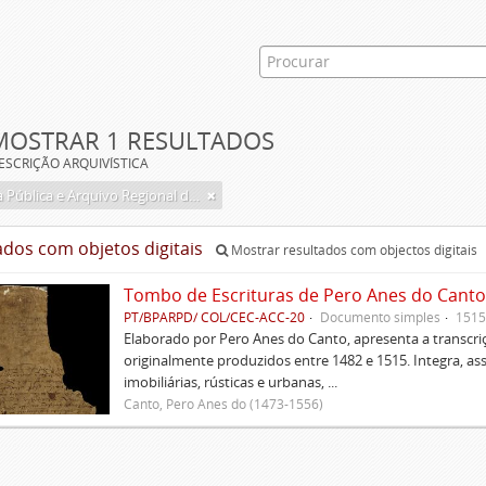
MOSTRAR 1 RESULTADOS
ESCRIÇÃO ARQUIVÍSTICA
Biblioteca Pública e Arquivo Regional de Ponta Delgada
ados com objetos digitais
Mostrar resultados com objectos digitais
Tombo de Escrituras de Pero Anes do Canto
PT/BPARPD/ COL/CEC-ACC-20
Documento simples
1515
Elaborado por Pero Anes do Canto, apresenta a transcriçã
originalmente produzidos entre 1482 e 1515. Integra, as
imobiliárias, rústicas e urbanas, ...
Canto, Pero Anes do (1473-1556)