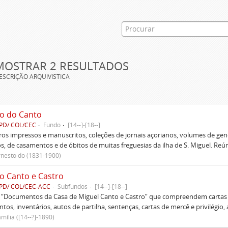
MOSTRAR 2 RESULTADOS
ESCRIÇÃO ARQUIVÍSTICA
o do Canto
PD/ COL/CEC
Fundo
[14--]-[18--]
ivros impressos e manuscritos, coleções de jornais açorianos, volumes de gen
s, de casamentos e de óbitos de muitas freguesias da ilha de S. Miguel. Re
rnesto do (1831-1900)
o Canto e Castro
PD/ COL/CEC-ACC
Subfundos
[14--]-[18--]
s “Documentos da Casa de Miguel Canto e Castro” que compreendem cartas d
tos, inventários, autos de partilha, sentenças, cartas de mercê e privilégio,
mília ([14--?]-1890)