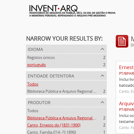
NARROW YOUR RESULTS BY:
D
idioma
Registos únicos
2
português
2
Ernest
PT/BPAR
entidade detentora
Inclui l
Todos
batizado
Biblioteca Pública e Arquivo Regional de Ponta Delgada
2
Canto, E
produtor
Arquiv
PT/BPAR
Todos
Inclui o
Biblioteca Pública e Arquivo Regional de Ponta Delgada (1841- )
2
testamen
Canto, Ernesto do (1831-1900)
2
Canto. Fa
Canto. Família ([14--?]-1890)
1