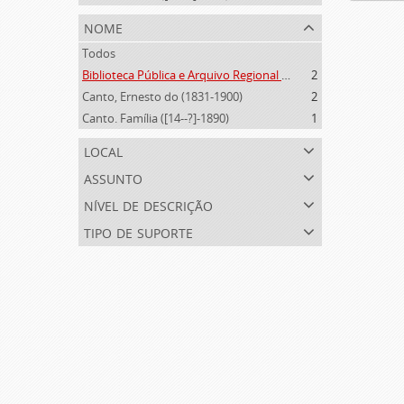
nome
Todos
Biblioteca Pública e Arquivo Regional de Ponta Delgada (1841- )
2
Canto, Ernesto do (1831-1900)
2
Canto. Família ([14--?]-1890)
1
local
assunto
nível de descrição
tipo de suporte