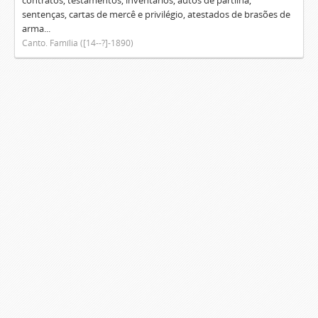
contratos, testamentos, inventários, autos de partilha,
sentenças, cartas de mercê e privilégio, atestados de brasões de
arma...
Canto. Família ([14--?]-1890)