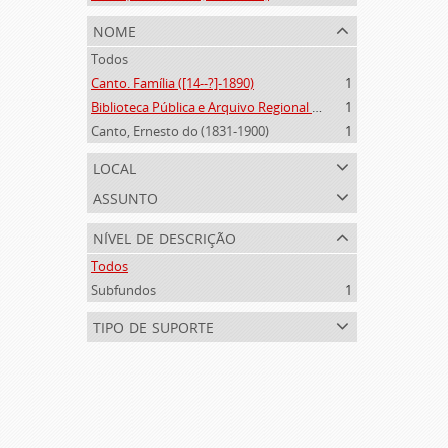
nome
Todos
Canto. Família ([14--?]-1890)
1
Biblioteca Pública e Arquivo Regional de Ponta Delgada (1841- )
1
Canto, Ernesto do (1831-1900)
1
local
assunto
nível de descrição
Todos
Subfundos
1
tipo de suporte