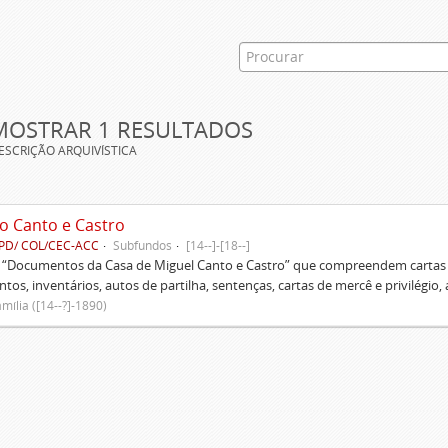
MOSTRAR 1 RESULTADOS
ESCRIÇÃO ARQUIVÍSTICA
o Canto e Castro
PD/ COL/CEC-ACC
Subfundos
[14--]-[18--]
s “Documentos da Casa de Miguel Canto e Castro” que compreendem cartas d
tos, inventários, autos de partilha, sentenças, cartas de mercê e privilégio,
mília ([14--?]-1890)