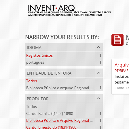
NARROW YOUR RESULTS BY:
D
idioma
Registos únicos
1
português
1
Arquiv
PT/BPAR
entidade detentora
Inclui o
Todos
testamen
Biblioteca Pública e Arquivo Regional de Ponta Delgada
1
Canto. Fa
produtor
Todos
Canto. Família ([14--?]-1890)
1
Biblioteca Pública e Arquivo Regional de Ponta Delgada (1841- )
1
Canto, Ernesto do (1831-1900)
1