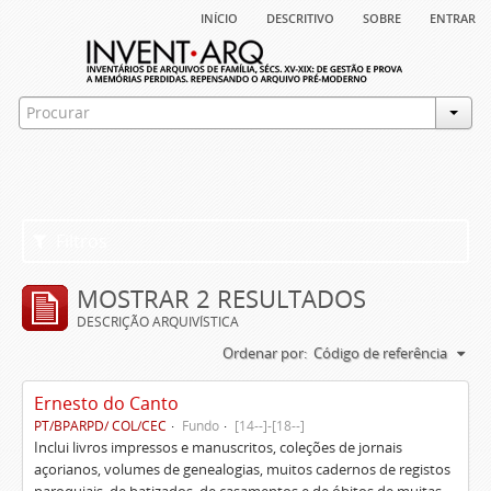
início
descritivo
sobre
entrar
Filtros
MOSTRAR 2 RESULTADOS
DESCRIÇÃO ARQUIVÍSTICA
Ordenar por:
Código de referência
Ernesto do Canto
PT/BPARPD/ COL/CEC
Fundo
[14--]-[18--]
Inclui livros impressos e manuscritos, coleções de jornais
açorianos, volumes de genealogias, muitos cadernos de registos