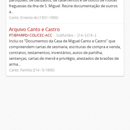
paroquiais, de batizados, de casamentos e de óbitos de muitas
freguesias da ilha de S. Miguel. Reúne documentação de outros
a...
Canto, Ernesto do (1831-1900)
Arquivo Canto e Castro
PT/BPARPD/ COL/CEC-ACC
Subfundos
[14--]-[18--]
Inclui os “Documentos da Casa de Miguel Canto e Castro” que
compreendem cartas de sesmaria, escrituras de compra e venda,
contratos, testamentos, inventários, autos de partilha,
sentenças, cartas de mercê e privilégio, atestados de brasões de
arma...
Canto. Família ([14--?]-1890)