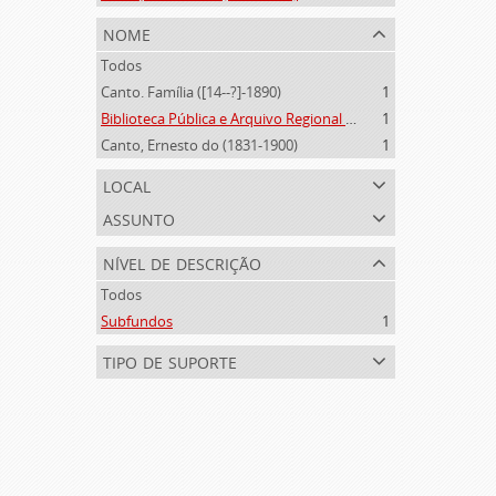
nome
Todos
Canto. Família ([14--?]-1890)
1
Biblioteca Pública e Arquivo Regional de Ponta Delgada (1841- )
1
Canto, Ernesto do (1831-1900)
1
local
assunto
nível de descrição
Todos
Subfundos
1
tipo de suporte