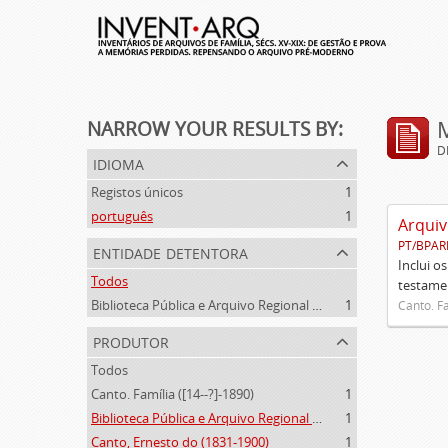
NARROW YOUR RESULTS BY:
D
idioma
Registos únicos
1
português
1
Arquiv
PT/BPAR
entidade detentora
Inclui o
Todos
testamen
Biblioteca Pública e Arquivo Regional de Ponta Delgada
1
Canto. Fa
produtor
Todos
Canto. Família ([14--?]-1890)
1
Biblioteca Pública e Arquivo Regional de Ponta Delgada (1841- )
1
Canto, Ernesto do (1831-1900)
1