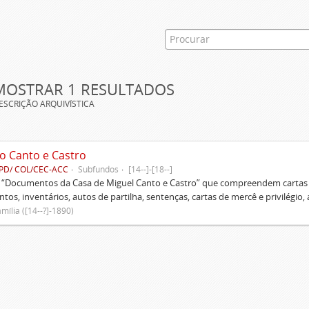
MOSTRAR 1 RESULTADOS
ESCRIÇÃO ARQUIVÍSTICA
o Canto e Castro
PD/ COL/CEC-ACC
Subfundos
[14--]-[18--]
s “Documentos da Casa de Miguel Canto e Castro” que compreendem cartas d
tos, inventários, autos de partilha, sentenças, cartas de mercê e privilégio,
mília ([14--?]-1890)