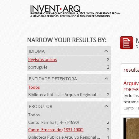
NARROW YOUR RESULTS BY:
D
idioma
Registos únicos
2
português
2
result
entidade detentora
Arquiv
Todos
PT/BPAR
Biblioteca Pública e Arquivo Regional de Ponta Delgada
2
Inclui o
testamen
produtor
Canto. Fa
Todos
Canto. Família ([14--?]-1890)
2
Canto, Ernesto do (1831-1900)
2
Biblioteca Pública e Arquivo Regional de Ponta Delgada (1841- )
1