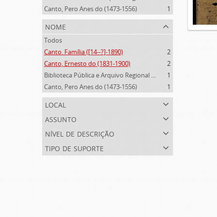
Canto, Pero Anes do (1473-1556)
1
nome
Todos
Canto. Família ([14--?]-1890)
2
Canto, Ernesto do (1831-1900)
2
Biblioteca Pública e Arquivo Regional de Ponta Delgada (1841- )
1
Canto, Pero Anes do (1473-1556)
1
local
assunto
nível de descrição
tipo de suporte