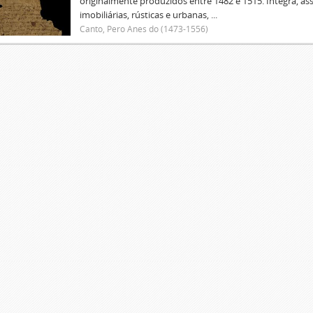
originalmente produzidos entre 1482 e 1515. Integra, as
imobiliárias, rústicas e urbanas, ...
Canto, Pero Anes do (1473-1556)