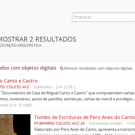
MOSTRAR 2 RESULTADOS
ESCRIÇÃO ARQUIVÍSTICA
ados com objetos digitais
Mostrar resultados com objectos digitais
o Canto e Castro
PD/ COL/CEC-ACC
Subfundos
[14--]-[18--]
s “Documentos da Casa de Miguel Canto e Castro” que compreendem cartas d
tos, inventários, autos de partilha, sentenças, cartas de mercê e privilégio,
mília ([14--?]-1890)
Tombo de Escrituras de Pero Anes do Canto
PT/BPARPD/ COL/CEC-ACC-20
Documento simples
1515
Elaborado por Pero Anes do Canto, apresenta a transcriçã