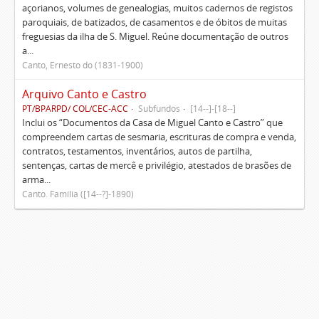
açorianos, volumes de genealogias, muitos cadernos de registos
paroquiais, de batizados, de casamentos e de óbitos de muitas
freguesias da ilha de S. Miguel. Reúne documentação de outros
a...
Canto, Ernesto do (1831-1900)
Arquivo Canto e Castro
PT/BPARPD/ COL/CEC-ACC
Subfundos
[14--]-[18--]
Inclui os “Documentos da Casa de Miguel Canto e Castro” que
compreendem cartas de sesmaria, escrituras de compra e venda,
contratos, testamentos, inventários, autos de partilha,
sentenças, cartas de mercê e privilégio, atestados de brasões de
arma...
Canto. Família ([14--?]-1890)