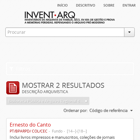
início
descritivo
sobre
entrar
Filtros
MOSTRAR 2 RESULTADOS
DESCRIÇÃO ARQUIVÍSTICA
Biblioteca Pública e Arquivo Regional de Ponta Delgada
Ordenar por:
Código de referência
Ernesto do Canto
PT/BPARPD/ COL/CEC
Fundo
[14--]-[18--]
Inclui livros impressos e manuscritos, coleções de jornais