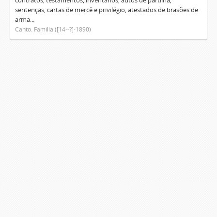
contratos, testamentos, inventários, autos de partilha,
sentenças, cartas de mercê e privilégio, atestados de brasões de
arma...
Canto. Família ([14--?]-1890)