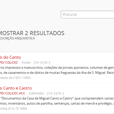
MOSTRAR 2 RESULTADOS
ESCRIÇÃO ARQUIVÍSTICA
o do Canto
PD/ COL/CEC
Fundo
[14--]-[18--]
ivros impressos e manuscritos, coleções de jornais açorianos, volumes de gen
s, de casamentos e de óbitos de muitas freguesias da ilha de S. Miguel. Re
rnesto do (1831-1900)
o Canto e Castro
PD/ COL/CEC-ACC
Subfundos
[14--]-[18--]
s “Documentos da Casa de Miguel Canto e Castro” que compreendem cartas d
tos, inventários, autos de partilha, sentenças, cartas de mercê e privilégio,
mília ([14--?]-1890)