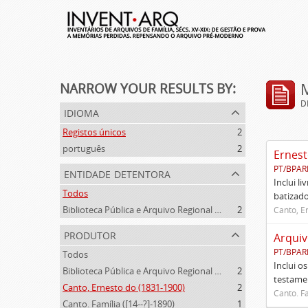
NARROW YOUR RESULTS BY:
D
idioma
Registos únicos
2
português
2
Ernest
PT/BPAR
entidade detentora
Inclui l
Todos
batizado
Biblioteca Pública e Arquivo Regional de Ponta Delgada
2
Canto, E
produtor
Arquiv
PT/BPAR
Todos
Inclui o
Biblioteca Pública e Arquivo Regional de Ponta Delgada (1841- )
2
testamen
Canto, Ernesto do (1831-1900)
2
Canto. Fa
Canto. Família ([14--?]-1890)
1