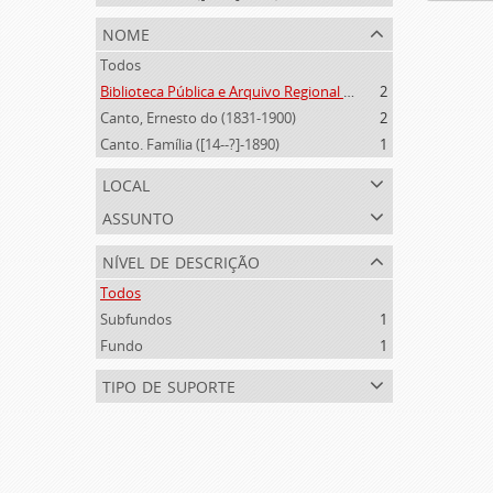
nome
Todos
Biblioteca Pública e Arquivo Regional de Ponta Delgada (1841- )
2
Canto, Ernesto do (1831-1900)
2
Canto. Família ([14--?]-1890)
1
local
assunto
nível de descrição
Todos
Subfundos
1
Fundo
1
tipo de suporte