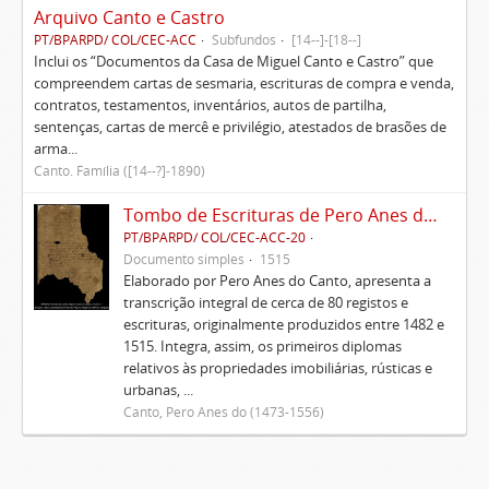
Arquivo Canto e Castro
PT/BPARPD/ COL/CEC-ACC
Subfundos
[14--]-[18--]
Inclui os “Documentos da Casa de Miguel Canto e Castro” que
compreendem cartas de sesmaria, escrituras de compra e venda,
contratos, testamentos, inventários, autos de partilha,
sentenças, cartas de mercê e privilégio, atestados de brasões de
arma...
Canto. Família ([14--?]-1890)
Tombo de Escrituras de Pero Anes do Canto
PT/BPARPD/ COL/CEC-ACC-20
Documento simples
1515
Elaborado por Pero Anes do Canto, apresenta a
transcrição integral de cerca de 80 registos e
escrituras, originalmente produzidos entre 1482 e
1515. Integra, assim, os primeiros diplomas
relativos às propriedades imobiliárias, rústicas e
urbanas, ...
Canto, Pero Anes do (1473-1556)