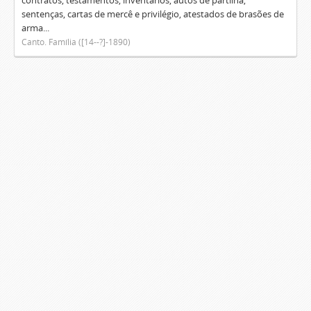
contratos, testamentos, inventários, autos de partilha,
sentenças, cartas de mercê e privilégio, atestados de brasões de
arma...
Canto. Família ([14--?]-1890)