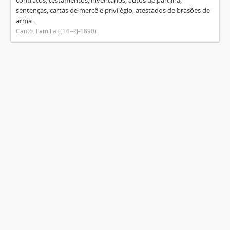
contratos, testamentos, inventários, autos de partilha,
sentenças, cartas de mercê e privilégio, atestados de brasões de
arma...
Canto. Família ([14--?]-1890)