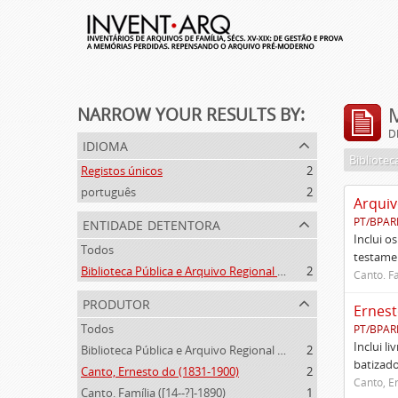
NARROW YOUR RESULTS BY:
D
idioma
Registos únicos
2
português
2
Arquiv
entidade detentora
PT/BPAR
Inclui o
Todos
testamen
Biblioteca Pública e Arquivo Regional de Ponta Delgada
2
Canto. Fa
produtor
Ernest
Todos
PT/BPAR
Inclui l
Biblioteca Pública e Arquivo Regional de Ponta Delgada (1841- )
2
batizado
Canto, Ernesto do (1831-1900)
2
Canto, E
Canto. Família ([14--?]-1890)
1