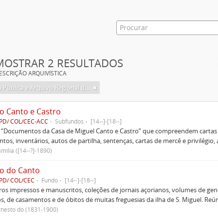
MOSTRAR 2 RESULTADOS
ESCRIÇÃO ARQUIVÍSTICA
Biblioteca Pública e Arquivo Regional de Ponta Delgada
o Canto e Castro
PD/ COL/CEC-ACC
Subfundos
[14--]-[18--]
s “Documentos da Casa de Miguel Canto e Castro” que compreendem cartas d
tos, inventários, autos de partilha, sentenças, cartas de mercê e privilégio,
mília ([14--?]-1890)
o do Canto
PD/ COL/CEC
Fundo
[14--]-[18--]
ivros impressos e manuscritos, coleções de jornais açorianos, volumes de gen
s, de casamentos e de óbitos de muitas freguesias da ilha de S. Miguel. Re
rnesto do (1831-1900)