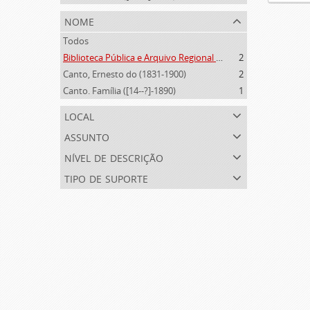
nome
Todos
Biblioteca Pública e Arquivo Regional de Ponta Delgada (1841- )
2
Canto, Ernesto do (1831-1900)
2
Canto. Família ([14--?]-1890)
1
local
assunto
nível de descrição
tipo de suporte