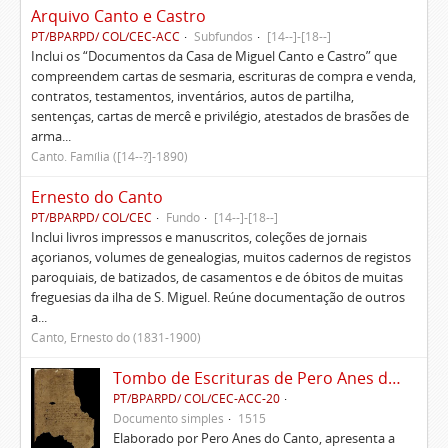
Arquivo Canto e Castro
PT/BPARPD/ COL/CEC-ACC
Subfundos
[14--]-[18--]
Inclui os “Documentos da Casa de Miguel Canto e Castro” que
compreendem cartas de sesmaria, escrituras de compra e venda,
contratos, testamentos, inventários, autos de partilha,
sentenças, cartas de mercê e privilégio, atestados de brasões de
arma...
Canto. Família ([14--?]-1890)
Ernesto do Canto
PT/BPARPD/ COL/CEC
Fundo
[14--]-[18--]
Inclui livros impressos e manuscritos, coleções de jornais
açorianos, volumes de genealogias, muitos cadernos de registos
paroquiais, de batizados, de casamentos e de óbitos de muitas
freguesias da ilha de S. Miguel. Reúne documentação de outros
a...
Canto, Ernesto do (1831-1900)
Tombo de Escrituras de Pero Anes do Canto
PT/BPARPD/ COL/CEC-ACC-20
Documento simples
1515
Elaborado por Pero Anes do Canto, apresenta a