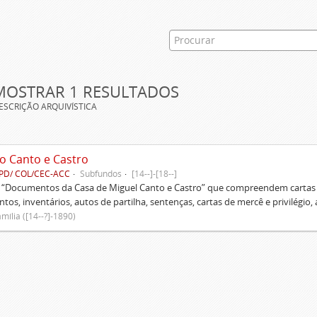
MOSTRAR 1 RESULTADOS
ESCRIÇÃO ARQUIVÍSTICA
o Canto e Castro
PD/ COL/CEC-ACC
Subfundos
[14--]-[18--]
s “Documentos da Casa de Miguel Canto e Castro” que compreendem cartas d
tos, inventários, autos de partilha, sentenças, cartas de mercê e privilégio,
mília ([14--?]-1890)