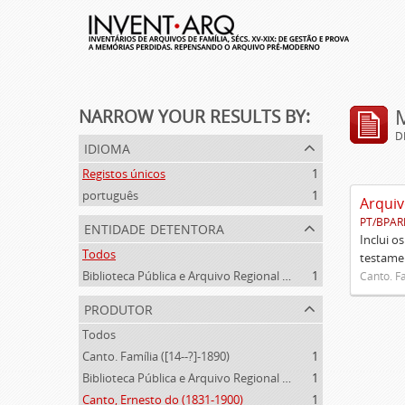
NARROW YOUR RESULTS BY:
D
idioma
Registos únicos
1
português
1
Arquiv
PT/BPAR
entidade detentora
Inclui o
Todos
testamen
Biblioteca Pública e Arquivo Regional de Ponta Delgada
1
Canto. Fa
produtor
Todos
Canto. Família ([14--?]-1890)
1
Biblioteca Pública e Arquivo Regional de Ponta Delgada (1841- )
1
Canto, Ernesto do (1831-1900)
1