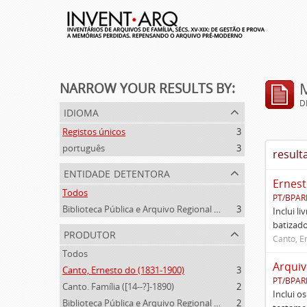
NARROW YOUR RESULTS BY:
D
idioma
Registos únicos
3
português
3
result
entidade detentora
Ernest
Todos
PT/BPAR
Biblioteca Pública e Arquivo Regional de Ponta Delgada
3
Inclui l
batizado
produtor
Canto, E
Todos
Arquiv
Canto, Ernesto do (1831-1900)
3
PT/BPAR
Canto. Família ([14--?]-1890)
2
Inclui o
Biblioteca Pública e Arquivo Regional de Ponta Delgada (1841- )
2