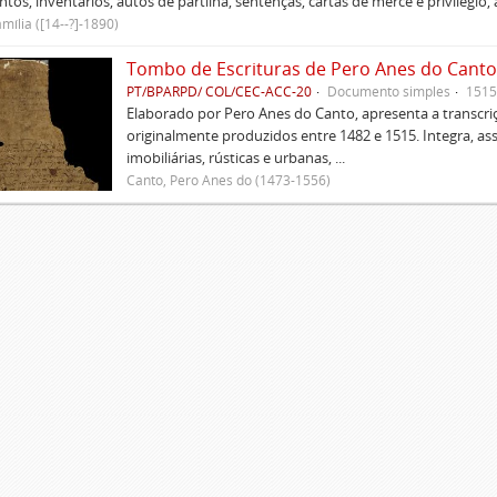
tos, inventários, autos de partilha, sentenças, cartas de mercê e privilégio,
mília ([14--?]-1890)
Tombo de Escrituras de Pero Anes do Canto
PT/BPARPD/ COL/CEC-ACC-20
Documento simples
1515
Elaborado por Pero Anes do Canto, apresenta a transcriçã
originalmente produzidos entre 1482 e 1515. Integra, as
imobiliárias, rústicas e urbanas, ...
Canto, Pero Anes do (1473-1556)