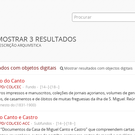
MOSTRAR 3 RESULTADOS
ESCRIÇÃO ARQUIVÍSTICA
ados com objetos digitais
Mostrar resultados com objectos digitais
o do Canto
PD/ COL/CEC
Fundo
[14--]-[18--]
ivros impressos e manuscritos, coleções de jornais açorianos, volumes de gen
s, de casamentos e de óbitos de muitas freguesias da ilha de S. Miguel. Re
rnesto do (1831-1900)
o Canto e Castro
PD/ COL/CEC-ACC
Subfundos
[14--]-[18--]
s “Documentos da Casa de Miguel Canto e Castro” que compreendem cartas d