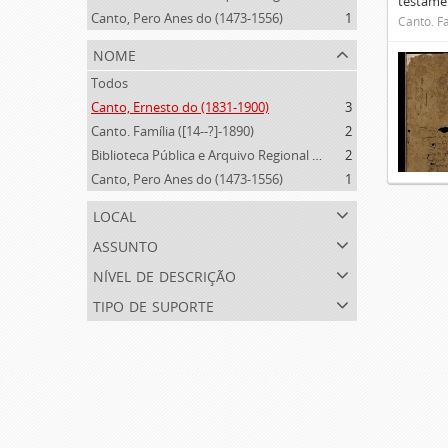
testamen
Canto, Pero Anes do (1473-1556)
1
Canto. Fa
nome
Todos
Canto, Ernesto do (1831-1900)
3
Canto. Família ([14--?]-1890)
2
Biblioteca Pública e Arquivo Regional de Ponta Delgada (1841- )
2
Canto, Pero Anes do (1473-1556)
1
local
assunto
nível de descrição
tipo de suporte