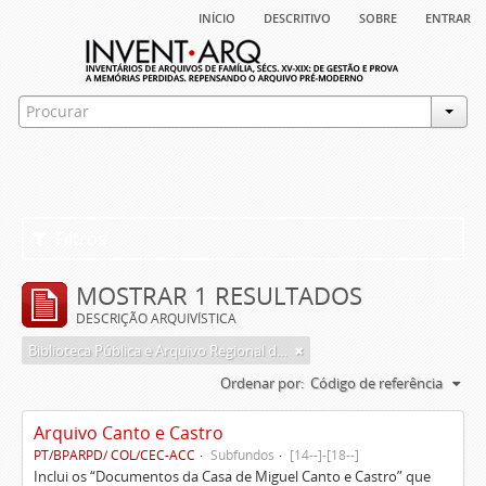
início
descritivo
sobre
entrar
Filtros
MOSTRAR 1 RESULTADOS
DESCRIÇÃO ARQUIVÍSTICA
Biblioteca Pública e Arquivo Regional de Ponta Delgada
Ordenar por:
Código de referência
Arquivo Canto e Castro
PT/BPARPD/ COL/CEC-ACC
Subfundos
[14--]-[18--]
Inclui os “Documentos da Casa de Miguel Canto e Castro” que