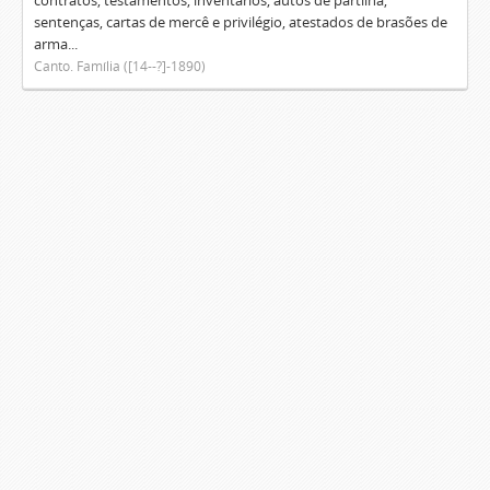
contratos, testamentos, inventários, autos de partilha,
sentenças, cartas de mercê e privilégio, atestados de brasões de
arma...
Canto. Família ([14--?]-1890)