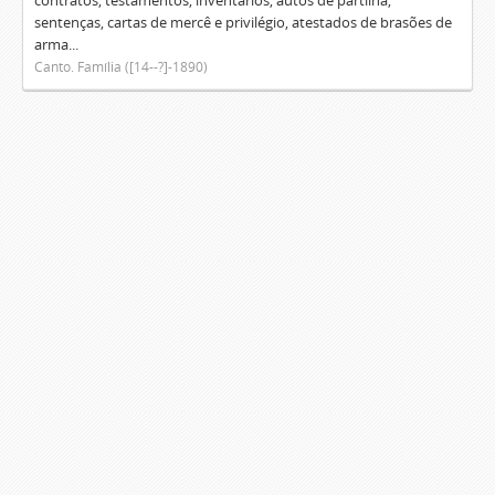
contratos, testamentos, inventários, autos de partilha,
sentenças, cartas de mercê e privilégio, atestados de brasões de
arma...
Canto. Família ([14--?]-1890)