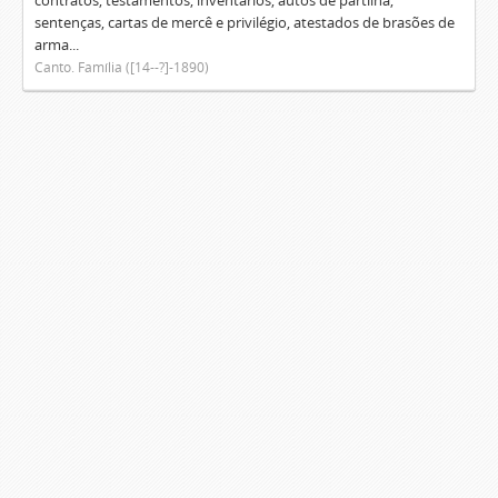
contratos, testamentos, inventários, autos de partilha,
sentenças, cartas de mercê e privilégio, atestados de brasões de
arma...
Canto. Família ([14--?]-1890)