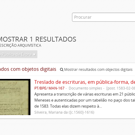
MOSTRAR 1 RESULTADOS
ESCRIÇÃO ARQUIVÍSTICA
a Pública de Évora
ados com objetos digitais
Mostrar resultados com objectos digitais
Treslado de escrituras, em pública-forma, d
PT/BPE/ MAN-167
Documento simples
[post. 1583-02-0
Apresenta a transcrição de várias escrituras em 21 públi
Meneses e autenticadas por um tabelião no paço dos tabe
de 1583. Todas elas dizem respeito à...
Silveira, Mariana da ([c.1560]-1616)