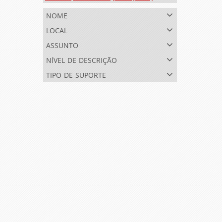
nome
local
assunto
nível de descrição
tipo de suporte