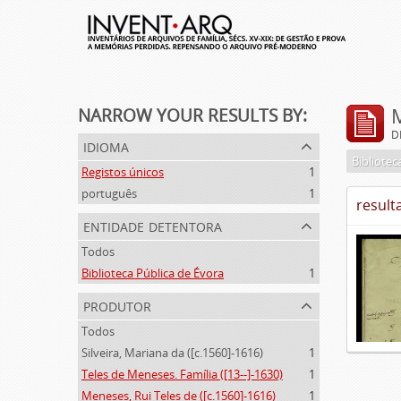
NARROW YOUR RESULTS BY:
D
idioma
Bibliotec
Registos únicos
1
português
1
result
entidade detentora
Todos
Biblioteca Pública de Évora
1
produtor
Todos
Silveira, Mariana da ([c.1560]-1616)
1
Teles de Meneses. Família ([13--]-1630)
1
Meneses, Rui Teles de ([c.1560]-1616)
1