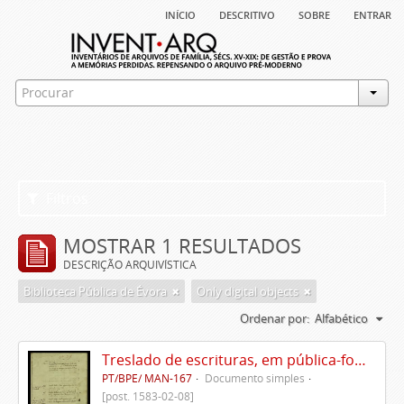
início
descritivo
sobre
entrar
Filtros
MOSTRAR 1 RESULTADOS
DESCRIÇÃO ARQUIVÍSTICA
Biblioteca Pública de Évora
Only digital objects
Ordenar por:
Alfabético
Treslado de escrituras, em pública-forma, de Rui Teles de Meneses
PT/BPE/ MAN-167
Documento simples
[post. 1583-02-08]