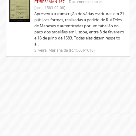
PT/BPE/ MAN-167
Documento simples
[post. 1583-02-08]
Apresenta a transcrição de várias escrituras em 21
públicas-formas, realizadas a pedido de Rui Teles
de Meneses e autenticadas por um tabelião no
paço dos tabeliães em Lisboa, entre 8 de fevereiro
e 18 de julho de 1583. Todas elas dizem respeito
à...
Silveira, Mariana da ([c.1560]-1616)