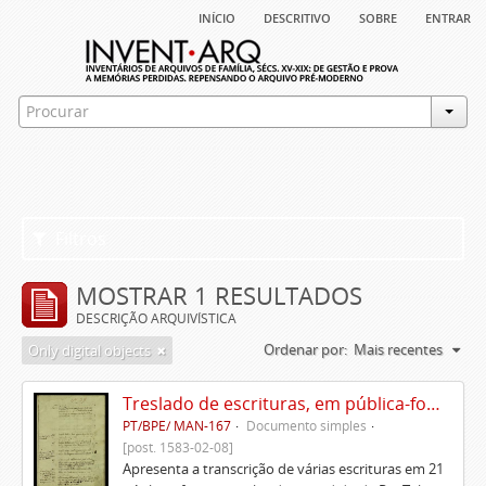
início
descritivo
sobre
entrar
Filtros
MOSTRAR 1 RESULTADOS
DESCRIÇÃO ARQUIVÍSTICA
Ordenar por:
Mais recentes
Only digital objects
Treslado de escrituras, em pública-forma, de Rui Teles de Meneses
PT/BPE/ MAN-167
Documento simples
[post. 1583-02-08]
Apresenta a transcrição de várias escrituras em 21