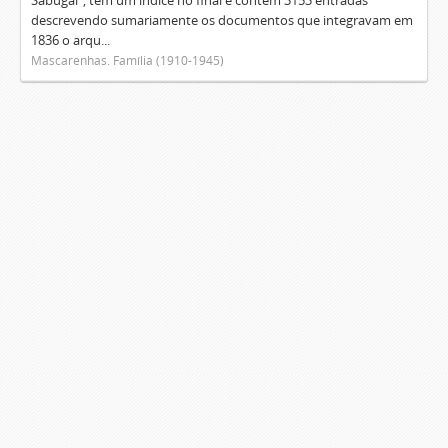
Sabugal", tem um índice no final e contém 3153 entradas
descrevendo sumariamente os documentos que integravam em
1836 o arqu...
Mascarenhas. Família (1910-1945)