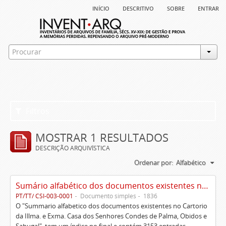
início
descritivo
sobre
entrar
Filtros
MOSTRAR 1 RESULTADOS
DESCRIÇÃO ARQUIVÍSTICA
Ordenar por:
Alfabético
Sumário alfabético dos documentos existentes no Cartório da Ilustríssima e Excelentíssima Casa dos senhores condes de Palma, Óbidos e Sabugal
PT/TT/ CSI-003-0001
Documento simples
1836
O "Summario alfabetico dos documentos existentes no Cartorio
da Illma. e Exma. Casa dos Senhores Condes de Palma, Obidos e