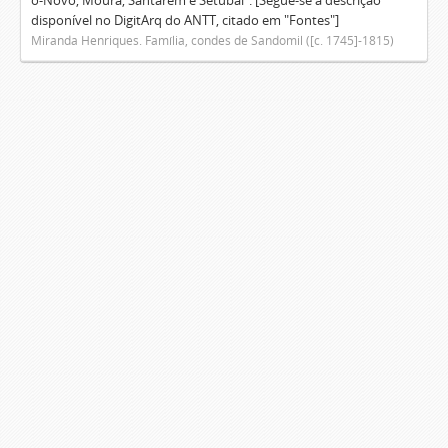
o-Novo, Moura, Santarém e Setúbal". [Segue-se a descrição
disponível no DigitArq do ANTT, citado em "Fontes"]
Miranda Henriques. Família, condes de Sandomil ([c. 1745]-1815)