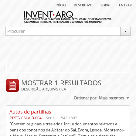
início
descritivo
sobre
entrar
Filtros
MOSTRAR 1 RESULTADOS
DESCRIÇÃO ARQUIVÍSTICA
Ordenar por:
Mais recentes
Autos de partilhas
PT/TT/ CSI-A-B-004
Série
1543-1807
"Contém originais e traslados. Inclui documentos relativos a
bens dos concelhos de Alcácer do Sal, Évora, Lisboa, Montemor-