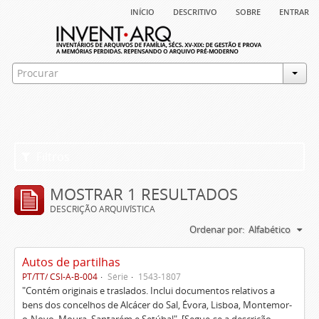
início
descritivo
sobre
entrar
Filtros
MOSTRAR 1 RESULTADOS
DESCRIÇÃO ARQUIVÍSTICA
Ordenar por:
Alfabético
Autos de partilhas
PT/TT/ CSI-A-B-004
Série
1543-1807
"Contém originais e traslados. Inclui documentos relativos a
bens dos concelhos de Alcácer do Sal, Évora, Lisboa, Montemor-