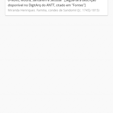
o-Novo, Moura, Santarém e Setúbal". [Segue-se a descrição
disponível no DigitArq do ANTT, citado em "Fontes"]
Miranda Henriques. Família, condes de Sandomil ([c. 1745]-1815)