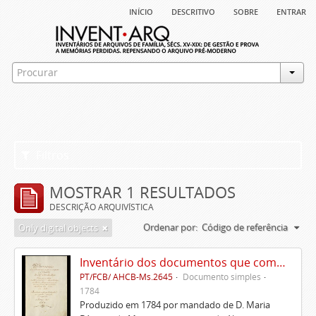
início
descritivo
sobre
entrar
Filtros
MOSTRAR 1 RESULTADOS
DESCRIÇÃO ARQUIVÍSTICA
Ordenar por:
Código de referência
Only digital objects
Inventário dos documentos que compõem o cartório da Casa de Alvito
PT/FCB/ AHCB-Ms.2645
Documento simples
1784
Produzido em 1784 por mandado de D. Maria