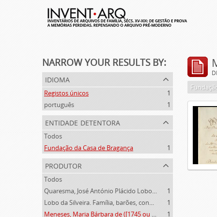
NARROW YOUR RESULTS BY:
D
idioma
Fundação
Registos únicos
1
português
1
entidade detentora
Todos
Fundação da Casa de Bragança
1
produtor
Todos
Quaresma, José António Plácido Lobo da Silveira (1769-1844)
1
Lobo da Silveira. Família, barões, condes e marqueses de Alvito (1475-1910)
1
Meneses, Maria Bárbara de ([1745 ou 1751]-[post. 1784])
1