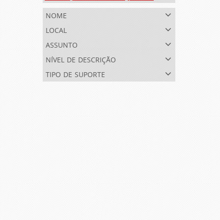
nome
local
assunto
nível de descrição
tipo de suporte