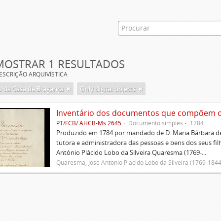
MOSTRAR 1 RESULTADOS
ESCRIÇÃO ARQUIVÍSTICA
 da Casa de Bragança
Only digital objects
Inventário dos documentos que compõem o c
PT/FCB/ AHCB-Ms.2645
Documento simples
1784
Produzido em 1784 por mandado de D. Maria Bárbara de
tutora e administradora das pessoas e bens dos seus fi
António Plácido Lobo da Silveira Quaresma (1769-...
Quaresma, José António Plácido Lobo da Silveira (1769-1844