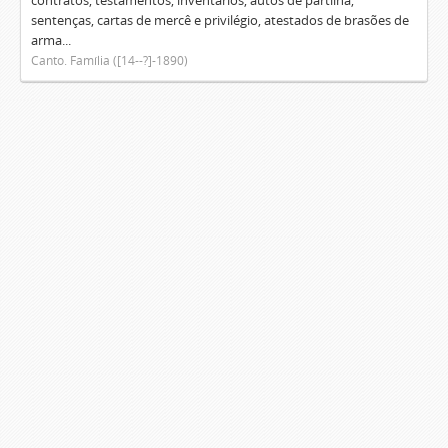
contratos, testamentos, inventários, autos de partilha,
sentenças, cartas de mercê e privilégio, atestados de brasões de
arma...
Canto. Família ([14--?]-1890)