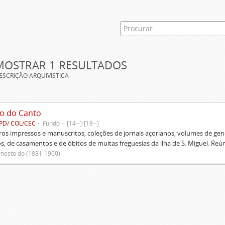
MOSTRAR 1 RESULTADOS
ESCRIÇÃO ARQUIVÍSTICA
o do Canto
PD/ COL/CEC
Fundo
[14--]-[18--]
ivros impressos e manuscritos, coleções de jornais açorianos, volumes de gen
s, de casamentos e de óbitos de muitas freguesias da ilha de S. Miguel. Re
rnesto do (1831-1900)