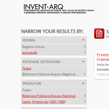
NARROW YOUR RESULTS BY:
D
idioma
Registos únicos
1
português
1
Ernest
PT/BPAR
entidade detentora
Inclui l
Todos
batizado
Biblioteca Pública e Arquivo Regional de Ponta Delgada
1
Canto, E
produtor
Todos
Biblioteca Pública e Arquivo Regional de Ponta Delgada (1841- )
1
Canto, Ernesto do (1831-1900)
1