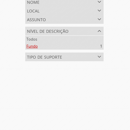
nome
local
assunto
nível de descrição
Todos
Fundo
1
tipo de suporte