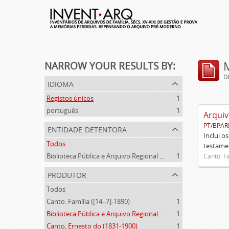
NARROW YOUR RESULTS BY:
D
idioma
Registos únicos
1
português
1
Arquiv
PT/BPAR
entidade detentora
Inclui o
Todos
testamen
Biblioteca Pública e Arquivo Regional de Ponta Delgada
1
Canto. Fa
produtor
Todos
Canto. Família ([14--?]-1890)
1
Biblioteca Pública e Arquivo Regional de Ponta Delgada (1841- )
1
Canto, Ernesto do (1831-1900)
1