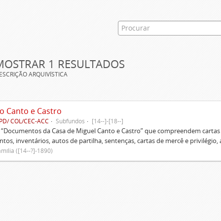
MOSTRAR 1 RESULTADOS
ESCRIÇÃO ARQUIVÍSTICA
o Canto e Castro
PD/ COL/CEC-ACC
Subfundos
[14--]-[18--]
s “Documentos da Casa de Miguel Canto e Castro” que compreendem cartas d
tos, inventários, autos de partilha, sentenças, cartas de mercê e privilégio,
mília ([14--?]-1890)