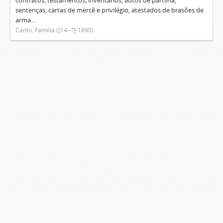
contratos, testamentos, inventários, autos de partilha,
sentenças, cartas de mercê e privilégio, atestados de brasões de
arma...
Canto. Família ([14--?]-1890)