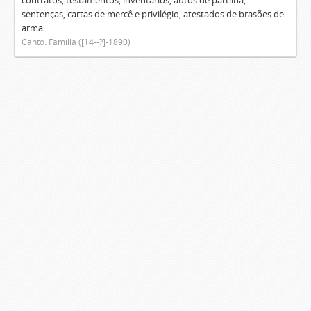
contratos, testamentos, inventários, autos de partilha,
sentenças, cartas de mercê e privilégio, atestados de brasões de
arma...
Canto. Família ([14--?]-1890)